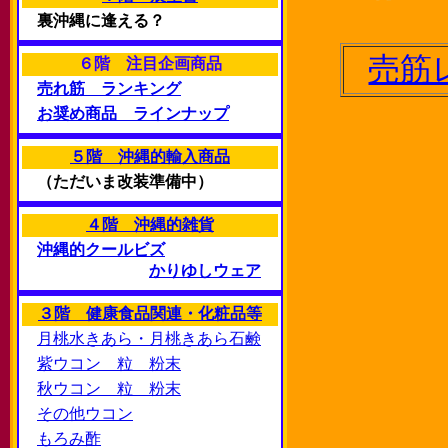
裏沖縄に逢える？
売筋
６階 注目企画商品
売れ筋 ランキング
お奨め商品 ラインナップ
５階 沖縄的輸入商品
（ただいま改装準備中）
４階 沖縄的雑貨
沖縄的クールビズ
かりゆしウェア
３階 健康食品関連・化粧品等
月桃水きあら・月桃きあら石鹸
紫ウコン 粒 粉末
秋ウコン 粒 粉末
その他ウコン
もろみ酢