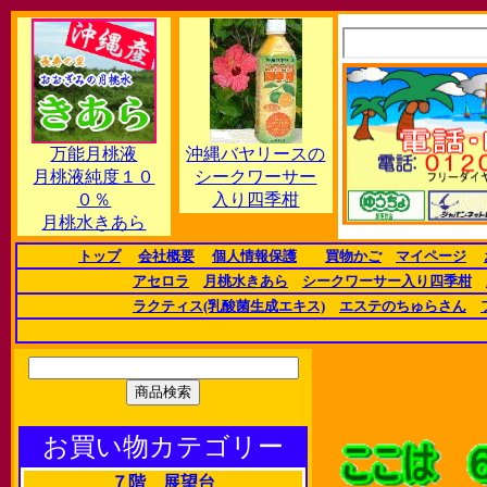
万能月桃液
沖縄バヤリースの
月桃液純度１０
シークワーサー
０％
入り四季柑
月桃水きあら
トップ
会社概要
個人情報保護
買物かご
マイページ
アセロラ
月桃水きあら
シークワーサー入り四季柑
ラクティス(乳酸菌生成エキス)
エステのちゅらさん
お買い物カテゴリー
７階 展望台