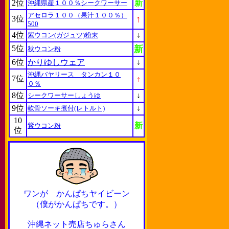
2位
新
沖縄県産１００％シークワーサー
アセロラ１００（果汁１００％）
↑
3位
500
4位
↓
紫ウコン(ガジュツ)粉末
5位
新
秋ウコン粉
6位
かりゆしウェア
↓
沖縄バヤリース タンカン１０
7位
↑
０％
8位
↓
シークワーサーしょうゆ
9位
↓
軟骨ソーキ煮付(レトルト)
10
新
紫ウコン粉
位
ワンが かんぱちヤイビーン
（僕がかんぱちです。）
沖縄ネット売店ちゅらさん