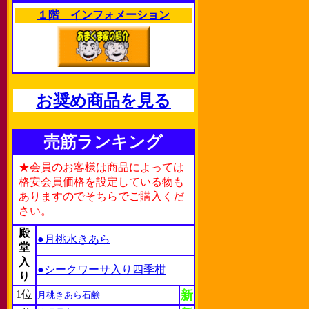
１階 インフォメーション
お奨め商品を見る
売筋ランキング
★会員のお客様は商品によっては
格安会員価格を設定している物も
ありますのでそちらでご購入くだ
さい。
殿
●月桃水きあら
堂
入
●シークワーサ入り四季柑
り
1位
新
月桃きあら石鹸