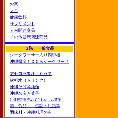
お茶
ノニ
健康飲料
サプリメント
ＥＭ関連商品
その他健康関連商品
２階 一般食品
シークワーサー入り四季柑
沖縄県産１００％シークワーサ
ー
アセロラ果汁１００％
飲料水（ドリンク）
沖縄そば等麺類
沖縄名産お菓子
沖縄限定販売めずらしい お菓子
加工食品 缶詰・瓶詰等
調味料・沖縄料理の素