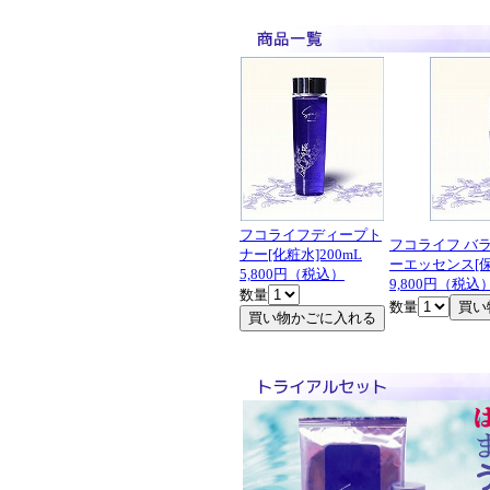
フコライフディープト
フコライフ バ
ナー[化粧水]200mL
ーエッセンス[保
5,800円（税込）
9,800円（税込
数量
数量