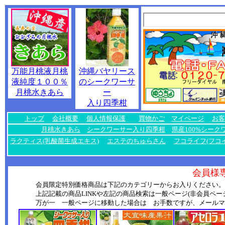
万能月桃液月桃
沖縄バヤリース
液純度１００％
のシークワーサ
月桃水きあら
ー
入り四季柑
トップ
会社概要
個人情報保護
買物かご
マイページ
お客
月桃水きあら
シークワーサー入り四季柑
県産100%シーク
ラクティス(乳酸菌生成エキス)
エステのちゅらさん
フコライフ(フコ
会員様
会員限定特別価格商品は下記のカテゴリーからお入りください。
上記記載の商品LINKや左記の商品検索は一般ページ(非会員ペ
万が一 一般ページに移動した場合は お手数ですが、メールマ