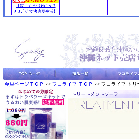
【涼しく かりゆしｳｪｱ
ｸｰﾙﾋﾞｽﾞで快適夏生活】
会員ページＴＯＰ
>>
フコライフ ＴＯＰ
>> フコライフ ト