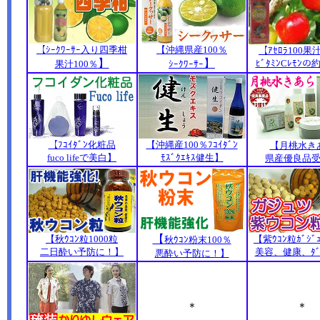
【ｼｰｸﾜｰｻｰ入り四季柑
【沖縄県産100％
【ｱｾﾛﾗ100果
】
】
ﾋﾞﾀﾐﾝCﾚﾓﾝの
果汁100％
ｼｰｸﾜｰｻｰ
【ﾌｺｲﾀﾞﾝ化粧品
【沖縄産100％ﾌｺｲﾀﾞﾝ
【月桃水き
fuco lifeで美白】
ﾓｽﾞｸｴｷｽ健生】
県産優良品
【
【秋ｳｺﾝ粒1000粒
【紫ｳｺﾝ粒ｶﾞｼﾞ
秋ｳｺﾝ粉末100％
二日酔い予防に！】
美容、健康、ﾀﾞ
悪酔い予防に！】
＊
＊