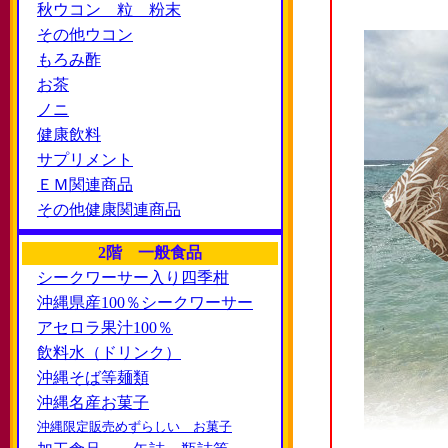
秋ウコン 粒 粉末
その他ウコン
もろみ酢
お茶
ノニ
健康飲料
サプリメント
ＥＭ関連商品
その他健康関連商品
2階 一般食品
シークワーサー入り四季柑
沖縄県産100％シークワーサー
アセロラ果汁100％
飲料水（ドリンク）
沖縄そば等麺類
沖縄名産お菓子
沖縄限定販売めずらしい お菓子