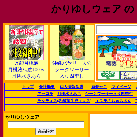
かりゆしウェア の
万能月桃液
沖縄バヤリースの
月桃液純度100％
シークワーサー
月桃水きあら
入り四季柑
トップ
会社概要
個人情報保護
買物かご
マイページ
アセロラ
月桃水きあら
シークワーサー入り四季柑
ラクティス(乳酸菌生成エキス)
エステのちゅらさん
かりゆしウェア