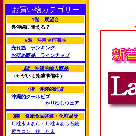
お買い物カテゴリー
7階 展望台
裏沖縄に逢える？
6階 注目企画商品
売れ筋 ランキング
お奨め商品 ラインナップ
5階 沖縄的輸入商品
（ただいま改装準備中）
4階 沖縄的雑貨
沖縄的クールビズ
かりゆしウェア
3階 健康食品関連・化粧品等
月桃水きあら・月桃きあら石鹸
紫ウコン 粒 粉末