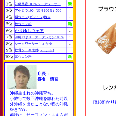
2位
新
沖縄県産100％シークワーサー
↑
3位
アセロラ100（果汁100％）500
4位
↓
紫ウコン(ガジュツ)粉末
5位
新
秋ウコン粉
6位
かりゆしウェア
↓
7位
↑
沖縄バヤリース タンカン100％
8位
↓
シークワーサーしょうゆ
9位
↓
軟骨ソーキ煮付(レトルト)
10位
新
紫ウコン粉
店長：
喜名 慎吾
沖縄生まれの沖縄育ち。
小旅行で数回沖縄を離れた時以
[8188
外沖縄を出たことない程の沖縄
好き????。
趣味は サーフィン・スキムボ