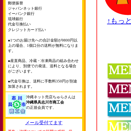
郵便振替
ジャパンネット銀行
イーバンク銀行
琉球銀行
↑もっ
代金引換払い
クレジットカード払い
●1つのお届け先への合計金額が9800円以
上の場合、1個口分の送料が無料になりま
す。
●産直商品、冷蔵・冷凍商品の組み合わせ
により、別便での発送、送料となる場合
がございます。
●代金引換は、送料に手数料350円が別途
加算されます。
沖縄ネット売店ちゅらさんは
沖縄県具志川市商工会
の正規会員です
。
メール受付てます