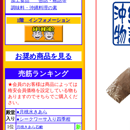
加工食品 缶詰・瓶詰等
調味料・沖縄料理の素
1階 インフォメーション
お奨め商品を見る
売筋ランキング
★会員のお客様は商品によっては
格安会員価格を設定している物も
ありますのでそちらでご購入くだ
さい。
●月桃水きあら
殿堂
入り
●シークワーサ入り四季柑
1位
新
月桃きあら石鹸