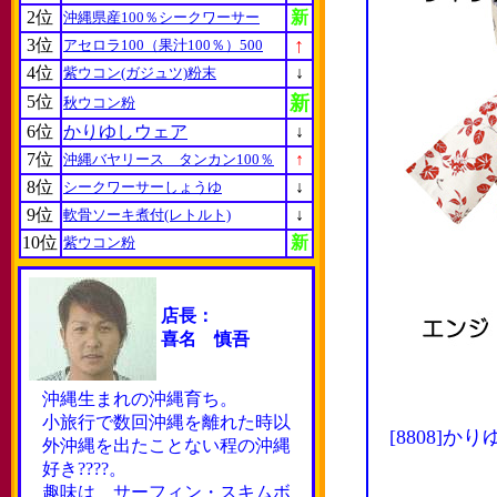
2位
新
沖縄県産100％シークワーサー
↑
3位
アセロラ100（果汁100％）500
4位
↓
紫ウコン(ガジュツ)粉末
5位
新
秋ウコン粉
6位
かりゆしウェア
↓
7位
↑
沖縄バヤリース タンカン100％
8位
↓
シークワーサーしょうゆ
9位
↓
軟骨ソーキ煮付(レトルト)
10位
新
紫ウコン粉
店長：
喜名 慎吾
沖縄生まれの沖縄育ち。
小旅行で数回沖縄を離れた時以
[8808
外沖縄を出たことない程の沖縄
好き????。
趣味は サーフィン・スキムボ