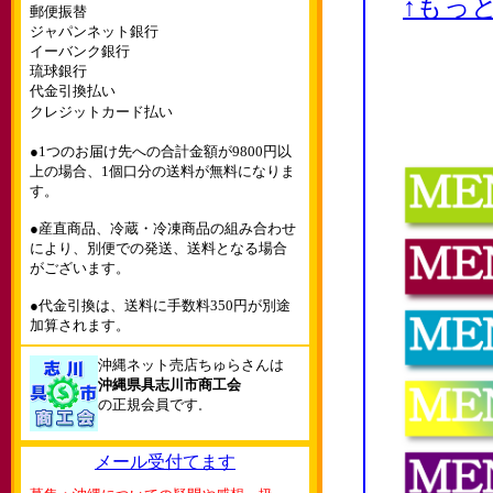
↑もっ
郵便振替
ジャパンネット銀行
イーバンク銀行
琉球銀行
代金引換払い
クレジットカード払い
●1つのお届け先への合計金額が9800円以
上の場合、1個口分の送料が無料になりま
す。
●産直商品、冷蔵・冷凍商品の組み合わせ
により、別便での発送、送料となる場合
がございます。
●代金引換は、送料に手数料350円が別途
加算されます。
沖縄ネット売店ちゅらさんは
沖縄県具志川市商工会
の正規会員です
。
メール受付てます