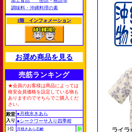
加工食品 缶詰・瓶詰等
調味料・沖縄料理の素
1階 インフォメーション
お奨め商品を見る
売筋ランキング
★会員のお客様は商品によっては
格安会員価格を設定している物も
ありますのでそちらでご購入くだ
さい。
●月桃水きあら
殿堂
入り
●シークワーサ入り四季柑
1位
新
月桃きあら石鹸