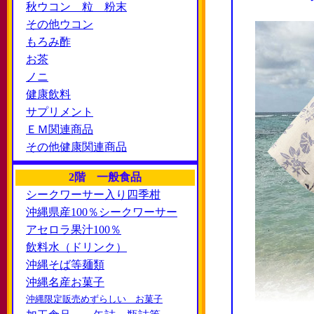
秋ウコン 粒 粉末
その他ウコン
もろみ酢
お茶
ノニ
健康飲料
サプリメント
ＥＭ関連商品
その他健康関連商品
2階 一般食品
シークワーサー入り四季柑
沖縄県産100％シークワーサー
アセロラ果汁100％
飲料水（ドリンク）
沖縄そば等麺類
沖縄名産お菓子
沖縄限定販売めずらしい お菓子