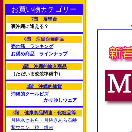
お買い物カテゴリー
7階 展望台
裏沖縄に逢える？
6階 注目企画商品
売れ筋 ランキング
お奨め商品 ラインナップ
5階 沖縄的輸入商品
（ただいま改装準備中）
4階 沖縄的雑貨
沖縄的クールビズ
かりゆしウェア
3階 健康食品関連・化粧品等
月桃水きあら・月桃きあら石鹸
紫ウコン 粒 粉末