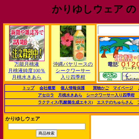
かりゆしウェア の
万能月桃液
沖縄バヤリースの
月桃液純度100％
シークワーサー
月桃水きあら
入り四季柑
トップ
会社概要
個人情報保護
買物かご
マイページ
アセロラ
月桃水きあら
シークワーサー入り四季柑
ラクティス(乳酸菌生成エキス)
エステのちゅらさん
かりゆしウェア