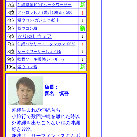
2位
新
沖縄県産100％シークワーサー
↑
3位
アセロラ100（果汁100％）500
4位
↓
紫ウコン(ガジュツ)粉末
5位
新
秋ウコン粉
6位
かりゆしウェア
↓
7位
↑
沖縄バヤリース タンカン100％
8位
↓
シークワーサーしょうゆ
9位
↓
軟骨ソーキ煮付(レトルト)
10位
新
紫ウコン粉
店長：
喜名 慎吾
沖縄生まれの沖縄育ち。
小旅行で数回沖縄を離れた時以
外沖縄を出たことない程の沖縄
好き????。
趣味は サーフィン・スキムボ