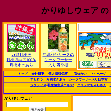
かりゆしウェア の
万能月桃液
沖縄バヤリースの
月桃液純度100％
シークワーサー
月桃水きあら
入り四季柑
トップ
会社概要
個人情報保護
買物かご
マイページ
アセロラ
月桃水きあら
シークワーサー入り四季柑
ラクティス(乳酸菌生成エキス)
エステのちゅらさん
かりゆしウェア