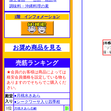
調味料・沖縄料理の素
1階 インフォメーション
[冷
お奨め商品を見る
「ソ
湿・
売筋ランキング
★会員のお客様は商品によっては
格安会員価格を設定している物も
ありますのでそちらでご購入くだ
さい。
●月桃水きあら
殿堂
入り
●シークワーサ入り四季柑
1位
新
月桃きあら石鹸