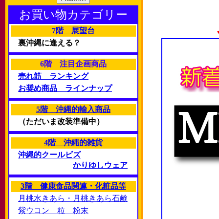
お買い物カテゴリー
7階 展望台
裏沖縄に逢える？
6階 注目企画商品
売れ筋 ランキング
お奨め商品 ラインナップ
5階 沖縄的輸入商品
（ただいま改装準備中）
4階 沖縄的雑貨
沖縄的クールビズ
かりゆしウェア
3階 健康食品関連・化粧品等
月桃水きあら・月桃きあら石鹸
紫ウコン 粒 粉末