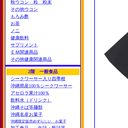
秋ウコン 粒 粉末
その他ウコン
もろみ酢
お茶
ノニ
健康飲料
サプリメント
ＥＭ関連商品
その他健康関連商品
2階 一般食品
シークワーサー入り四季柑
沖縄県産100％シークワーサー
アセロラ果汁100％
飲料水（ドリンク）
沖縄そば等麺類
沖縄名産お菓子
沖縄限定販売めずらしい お菓子
加工食品 缶詰・瓶詰等