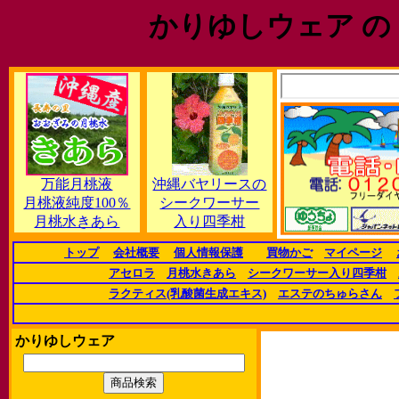
かりゆしウェア の
万能月桃液
沖縄バヤリースの
月桃液純度100％
シークワーサー
月桃水きあら
入り四季柑
トップ
会社概要
個人情報保護
買物かご
マイページ
アセロラ
月桃水きあら
シークワーサー入り四季柑
ラクティス(乳酸菌生成エキス)
エステのちゅらさん
かりゆしウェア