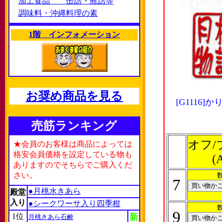
加工食品 缶詰・瓶詰等
調味料・沖縄料理の素
1階 インフォメーション
お奨め商品を見る
[G111
売筋ランキング
オフ/
★会員のお客様は商品によっては
格安会員価格を設定している物も
(
ありますのでそちらでご購入くだ
さい。
7
●月桃水きあら
殿堂
入り
●シークワーサ入り四季柑
9
1位
新
月桃きあら石鹸