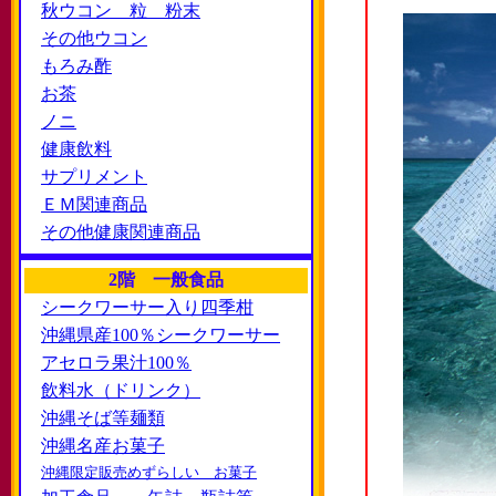
秋ウコン 粒 粉末
その他ウコン
もろみ酢
お茶
ノニ
健康飲料
サプリメント
ＥＭ関連商品
その他健康関連商品
2階 一般食品
シークワーサー入り四季柑
沖縄県産100％シークワーサー
アセロラ果汁100％
飲料水（ドリンク）
沖縄そば等麺類
沖縄名産お菓子
沖縄限定販売めずらしい お菓子