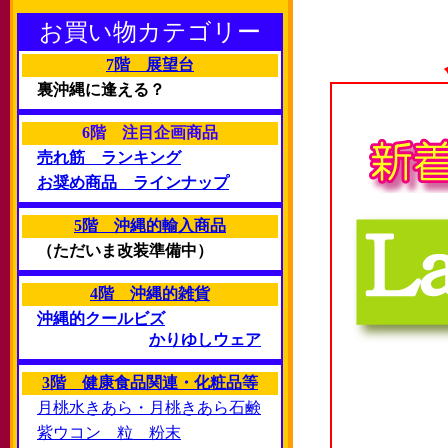
お買い物カテゴリー
7階 展望台
裏沖縄に逢える？
6階 注目企画商品
売れ筋 ランキング
お奨め商品 ラインナップ
5階 沖縄的輸入商品
（ただいま改装準備中）
4階 沖縄的雑貨
沖縄的クールビズ
かりゆしウェア
3階 健康食品関連・化粧品等
月桃水きあら・月桃きあら石鹸
紫ウコン 粒 粉末