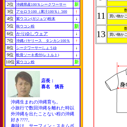
2位
新
沖縄県産100％シークワーサー
↑
3位
アセロラ100（果汁100％）500
11
4位
↓
紫ウコン(ガジュツ)粉末
5位
新
秋ウコン粉
13
6位
かりゆしウェア
↓
7位
↑
沖縄バヤリース タンカン100％
8位
↓
シークワーサーしょうゆ
9位
↓
軟骨ソーキ煮付(レトルト)
10位
新
紫ウコン粉
店長：
喜名 慎吾
沖縄生まれの沖縄育ち。
小旅行で数回沖縄を離れた時以
外沖縄を出たことない程の沖縄
好き????。
趣味は サーフィン・スキムボ