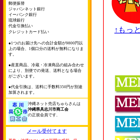
郵便振替
ジャパンネット銀行
イーバンク銀行
琉球銀行
代金引換払い
↑もっ
クレジットカード払い
●1つのお届け先への合計金額が9800円以
上の場合、1個口分の送料が無料になりま
す。
●産直商品、冷蔵・冷凍商品の組み合わせ
により、別便での発送、送料となる場合
がございます。
●代金引換は、送料に手数料350円が別途
加算されます。
沖縄ネット売店ちゅらさんは
沖縄県具志川市商工会
の正規会員です
。
メール受付てます