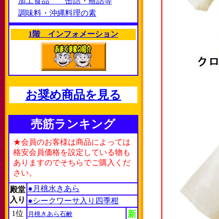
加工食品 缶詰・瓶詰等
調味料・沖縄料理の素
1階 インフォメーション
お奨め商品を見る
売筋ランキング
★会員のお客様は商品によっては
格安会員価格を設定している物も
ありますのでそちらでご購入くだ
さい。
●月桃水きあら
殿堂
入り
●シークワーサ入り四季柑
1位
新
月桃きあら石鹸