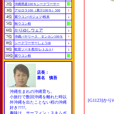
2位
新
沖縄県産100％シークワーサー
↑
3位
アセロラ100（果汁100％）500
4位
↓
紫ウコン(ガジュツ)粉末
5位
新
秋ウコン粉
6位
かりゆしウェア
↓
7位
↑
沖縄バヤリース タンカン100％
8位
↓
シークワーサーしょうゆ
9位
↓
軟骨ソーキ煮付(レトルト)
10位
新
紫ウコン粉
店長：
喜名 慎吾
沖縄生まれの沖縄育ち。
小旅行で数回沖縄を離れた時以
[G1123
外沖縄を出たことない程の沖縄
好き????。
趣味は サーフィン・スキムボ