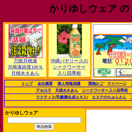
かりゆしウェア の
万能月桃液
沖縄バヤリースの
月桃液純度100％
シークワーサー
月桃水きあら
入り四季柑
トップ
会社概要
個人情報保護
買物かご
マイページ
アセロラ
月桃水きあら
シークワーサー入り四季柑
ラクティス(乳酸菌生成エキス)
エステのちゅらさん
かりゆしウェア