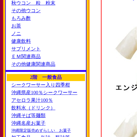
秋ウコン 粒 粉末
その他ウコン
もろみ酢
お茶
ノニ
健康飲料
サプリメント
ＥＭ関連商品
その他健康関連商品
2階 一般食品
シークワーサー入り四季柑
沖縄県産100％シークワーサー
アセロラ果汁100％
飲料水（ドリンク）
沖縄そば等麺類
沖縄名産お菓子
沖縄限定販売めずらしい お菓子