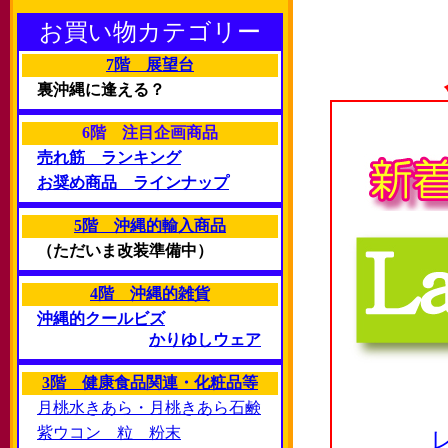
お買い物カテゴリー
7階 展望台
裏沖縄に逢える？
6階 注目企画商品
売れ筋 ランキング
お奨め商品 ラインナップ
5階 沖縄的輸入商品
（ただいま改装準備中）
4階 沖縄的雑貨
沖縄的クールビズ
かりゆしウェア
3階 健康食品関連・化粧品等
月桃水きあら・月桃きあら石鹸
紫ウコン 粒 粉末