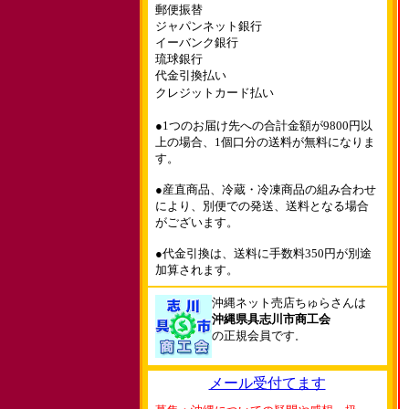
郵便振替
ジャパンネット銀行
イーバンク銀行
琉球銀行
代金引換払い
クレジットカード払い
●1つのお届け先への合計金額が9800円以
上の場合、1個口分の送料が無料になりま
す。
●産直商品、冷蔵・冷凍商品の組み合わせ
により、別便での発送、送料となる場合
がございます。
●代金引換は、送料に手数料350円が別途
加算されます。
沖縄ネット売店ちゅらさんは
沖縄県具志川市商工会
の正規会員です
。
メール受付てます