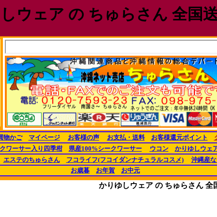
しウェア の ちゅらさん 全国
買物かご
マイページ
お客様の声
お支払・送料
お客様還元ポイント
クワーサー入り四季柑
県産100%シークワーサー
ウコン
かりゆしウェ
エステのちゅらさん
フコライフ(フコイダンナチュラルコスメ)
沖縄産な
お歳暮
お年賀
お中元
かりゆしウェア の ちゅらさん 