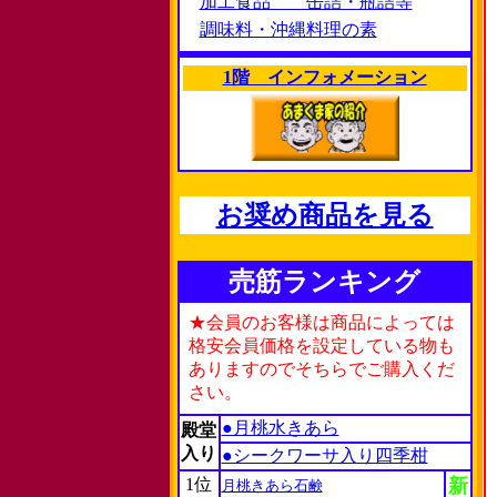
加工食品 缶詰・瓶詰等
調味料・沖縄料理の素
1階 インフォメーション
お奨め商品を見る
売筋ランキング
★会員のお客様は商品によっては
格安会員価格を設定している物も
ありますのでそちらでご購入くだ
さい。
●月桃水きあら
殿堂
入り
●シークワーサ入り四季柑
1位
新
月桃きあら石鹸