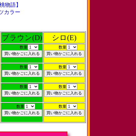
月桃物語】
ツカラー
ブラウン(D)
シロ(E)
数量
数量
数量
数量
数量
数量
数量
数量