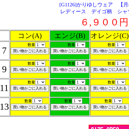
[G1126]かりゆしウェア 【
レディース デイゴ柄 シャ
６,９００円
コン(A)
エンジ(B)
オレンジ(C)
数量
数量
数量
7
数量
数量
数量
9
数量
数量
数量
11
数量
数量
数量
13