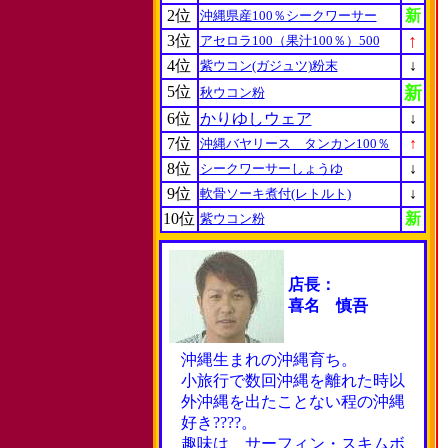
2位
新
沖縄県産100％シークワーサー
↑
3位
アセロラ100（果汁100％）500
4位
↓
紫ウコン(ガジュツ)粉末
5位
新
秋ウコン粉
6位
かりゆしウェア
↓
7位
↑
沖縄バヤリース タンカン100％
8位
↓
シークワーサーしょうゆ
9位
↓
軟骨ソーキ煮付(レトルト)
10位
新
紫ウコン粉
店長：
喜名 慎吾
沖縄生まれの沖縄育ち。
小旅行で数回沖縄を離れた時以
外沖縄を出たことない程の沖縄
好き????。
趣味は サーフィン・スキムボ