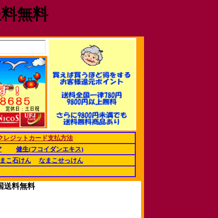
送料無料
クレジットカード支払方法
ア
健生(フコイダンエキス)
まこ石けん
なまこせっけん
全国送料無料