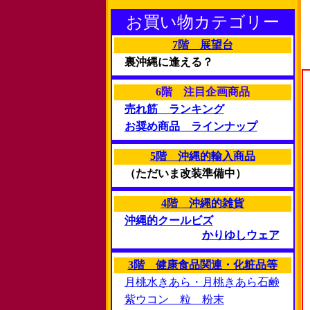
お買い物カテゴリー
7階 展望台
裏沖縄に逢える？
6階 注目企画商品
売れ筋 ランキング
お奨め商品 ラインナップ
5階 沖縄的輸入商品
（ただいま改装準備中）
4階 沖縄的雑貨
沖縄的クールビズ
かりゆしウェア
3階 健康食品関連・化粧品等
月桃水きあら・月桃きあら石鹸
紫ウコン 粒 粉末