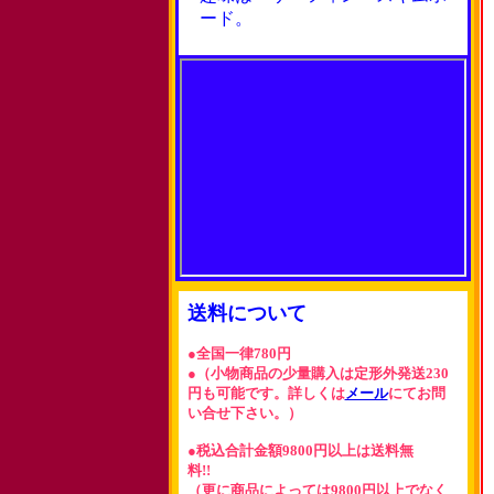
ード。
送料について
●全国一律780円
●（小物商品の少量購入は定形外発送230
円も可能です。詳しくは
メール
にてお問
い合せ下さい。）
●税込合計金額9800円以上は送料無
料!!
（更に商品によっては9800円以上でなく