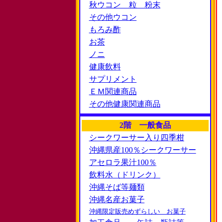
秋ウコン 粒 粉末
その他ウコン
もろみ酢
お茶
ノニ
健康飲料
サプリメント
ＥＭ関連商品
その他健康関連商品
2階 一般食品
シークワーサー入り四季柑
沖縄県産100％シークワーサー
アセロラ果汁100％
飲料水（ドリンク）
沖縄そば等麺類
沖縄名産お菓子
沖縄限定販売めずらしい お菓子