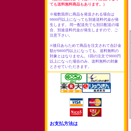
ても送料無料商品もあります。）
※複数箇所に商品を発送される場合は
9800円以上になっても別途送料代金が発
生します。 同一配送先でも別日配送の場
合、別途送料代金が発生しますので、ご
注意下さい。
※後日あらためて商品を注文されて合計金
額が9800円以上になっても、送料無料の
対象とはなりません。1回の注文で9800円
以上になった場合のみ、送料無料の対象
とさせていただきます。
お支払方法は