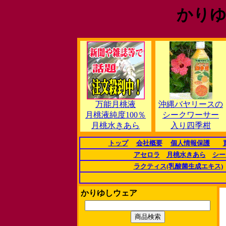
かりゆ
万能月桃液
沖縄バヤリースの
月桃液純度100％
シークワーサー
月桃水きあら
入り四季柑
トップ
会社概要
個人情報保護
アセロラ
月桃水きあら
シー
ラクティス(乳酸菌生成エキス)
かりゆしウェア