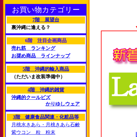
お買い物カテゴリー
7階 展望台
裏沖縄に逢える？
6階 注目企画商品
売れ筋 ランキング
お奨め商品 ラインナップ
5階 沖縄的輸入商品
（ただいま改装準備中）
4階 沖縄的雑貨
沖縄的クールビズ
かりゆしウェア
3階 健康食品関連・化粧品等
月桃水きあら・月桃きあら石鹸
紫ウコン 粒 粉末