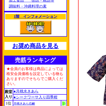
加工食品 缶詰・瓶詰等
調味料・沖縄料理の素
1階 インフォメーション
お奨め商品を見る
売筋ランキング
★会員のお客様は商品によっては
格安会員価格を設定している物も
ありますのでそちらでご購入くだ
さい。
●月桃水きあら
殿堂
入り
●シークワーサ入り四季柑
1位
新
月桃きあら石鹸