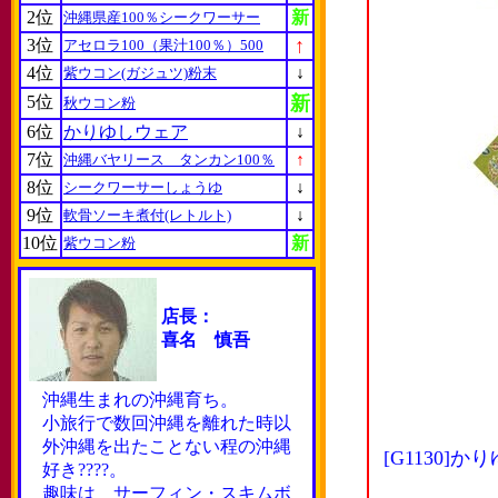
2位
新
沖縄県産100％シークワーサー
↑
3位
アセロラ100（果汁100％）500
4位
↓
紫ウコン(ガジュツ)粉末
5位
新
秋ウコン粉
6位
かりゆしウェア
↓
7位
↑
沖縄バヤリース タンカン100％
8位
↓
シークワーサーしょうゆ
9位
↓
軟骨ソーキ煮付(レトルト)
10位
新
紫ウコン粉
店長：
喜名 慎吾
沖縄生まれの沖縄育ち。
小旅行で数回沖縄を離れた時以
外沖縄を出たことない程の沖縄
[G1130
好き????。
趣味は サーフィン・スキムボ