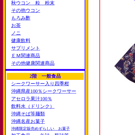
秋ウコン 粒 粉末
その他ウコン
もろみ酢
お茶
ノニ
健康飲料
サプリメント
ＥＭ関連商品
その他健康関連商品
2階 一般食品
シークワーサー入り四季柑
沖縄県産100％シークワーサー
アセロラ果汁100％
飲料水（ドリンク）
沖縄そば等麺類
沖縄名産お菓子
沖縄限定販売めずらしい お菓子