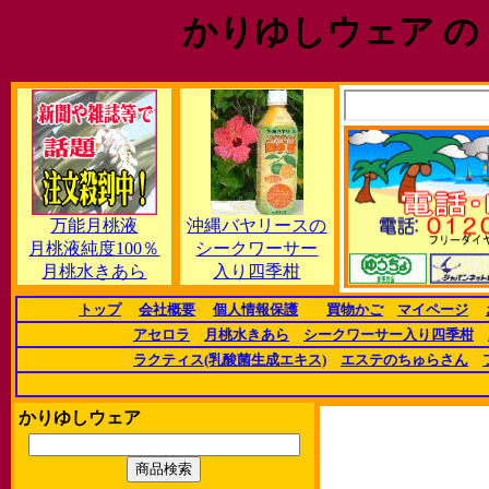
かりゆしウェア の
万能月桃液
沖縄バヤリースの
月桃液純度100％
シークワーサー
月桃水きあら
入り四季柑
トップ
会社概要
個人情報保護
買物かご
マイページ
アセロラ
月桃水きあら
シークワーサー入り四季柑
ラクティス(乳酸菌生成エキス)
エステのちゅらさん
かりゆしウェア