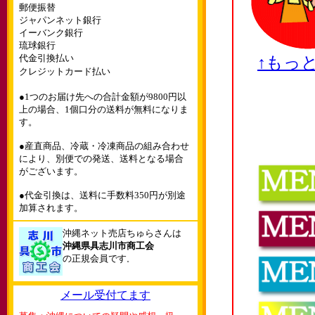
郵便振替
ジャパンネット銀行
イーバンク銀行
琉球銀行
代金引換払い
↑もっ
クレジットカード払い
●1つのお届け先への合計金額が9800円以
上の場合、1個口分の送料が無料になりま
す。
●産直商品、冷蔵・冷凍商品の組み合わせ
により、別便での発送、送料となる場合
がございます。
●代金引換は、送料に手数料350円が別途
加算されます。
沖縄ネット売店ちゅらさんは
沖縄県具志川市商工会
の正規会員です
。
メール受付てます