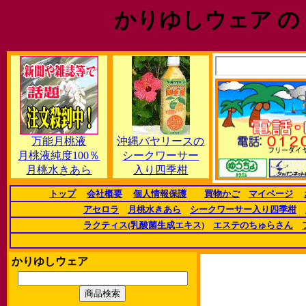
かりゆしウェア の
万能月桃液
沖縄バヤリースの
月桃液純度100％
シークワーサー
月桃水きあら
入り四季柑
トップ
会社概要
個人情報保護
買物かご
マイページ
アセロラ
月桃水きあら
シークワーサー入り四季柑
ラクティス(乳酸菌生成エキス)
エステのちゅらさん
かりゆしウェア