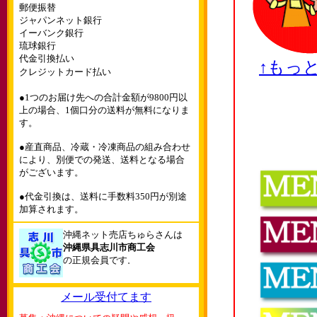
郵便振替
ジャパンネット銀行
イーバンク銀行
琉球銀行
代金引換払い
↑もっ
クレジットカード払い
●1つのお届け先への合計金額が9800円以
上の場合、1個口分の送料が無料になりま
す。
●産直商品、冷蔵・冷凍商品の組み合わせ
により、別便での発送、送料となる場合
がございます。
●代金引換は、送料に手数料350円が別途
加算されます。
沖縄ネット売店ちゅらさんは
沖縄県具志川市商工会
の正規会員です
。
メール受付てます