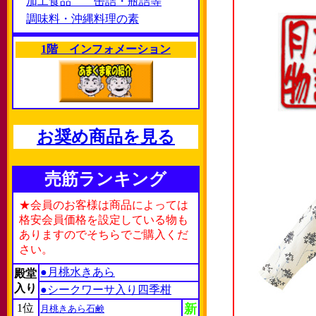
加工食品 缶詰・瓶詰等
調味料・沖縄料理の素
1階 インフォメーション
お奨め商品を見る
売筋ランキング
★会員のお客様は商品によっては
格安会員価格を設定している物も
ありますのでそちらでご購入くだ
さい。
●月桃水きあら
殿堂
入り
●シークワーサ入り四季柑
1位
新
月桃きあら石鹸