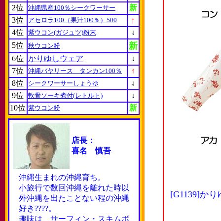
2位
新
沖縄県産100％シークワーサー
↑
3位
アセロラ100（果汁100％）500
4位
↓
紫ウコン(ガジュツ)粉末
5位
新
秋ウコン粉
6位
かりゆしウェア
↓
7位
↑
沖縄バヤリース タンカン100％
8位
↓
シークワーサーしょうゆ
9位
↓
軟骨ソーキ煮付(レトルト)
10位
新
紫ウコン粉
店長：
喜名 慎吾
沖縄生まれの沖縄育ち。
小旅行で数回沖縄を離れた時以
[G1139
外沖縄を出たことない程の沖縄
好き????。
趣味は サーフィン・スキムボ