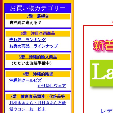
お買い物カテゴリー
7階 展望台
裏沖縄に逢える？
6階 注目企画商品
売れ筋 ランキング
お奨め商品 ラインナップ
5階 沖縄的輸入商品
（ただいま改装準備中）
4階 沖縄的雑貨
沖縄的クールビズ
かりゆしウェア
3階 健康食品関連・化粧品等
月桃水きあら・月桃きあら石鹸
紫ウコン 粒 粉末
レデ