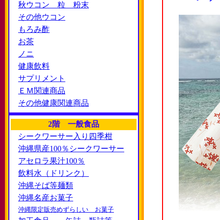
秋ウコン 粒 粉末
その他ウコン
もろみ酢
お茶
ノニ
健康飲料
サプリメント
ＥＭ関連商品
その他健康関連商品
2階 一般食品
シークワーサー入り四季柑
沖縄県産100％シークワーサー
アセロラ果汁100％
飲料水（ドリンク）
沖縄そば等麺類
沖縄名産お菓子
沖縄限定販売めずらしい お菓子