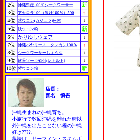
2位
新
沖縄県産100％シークワーサー
↑
3位
アセロラ100（果汁100％）500
4位
↓
紫ウコン(ガジュツ)粉末
5位
新
秋ウコン粉
6位
かりゆしウェア
↓
7位
↑
沖縄バヤリース タンカン100％
8位
↓
シークワーサーしょうゆ
9位
↓
軟骨ソーキ煮付(レトルト)
10位
新
紫ウコン粉
店長：
喜名 慎吾
沖縄生まれの沖縄育ち。
小旅行で数回沖縄を離れた時以
外沖縄を出たことない程の沖縄
好き????。
趣味は サーフィン・スキムボ