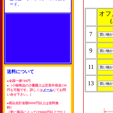
ード。
オフ
7
9
11
送料について
●全国一律780円
13
●（小物商品の少量購入は定形外発送230
円も可能です。詳しくは
メール
にてお問
い合せ下さい。）
●税込合計金額9800円以上は送料無
料!!
（更に商品によっては9800円以上でなく