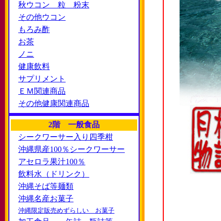
秋ウコン 粒 粉末
その他ウコン
もろみ酢
お茶
ノニ
健康飲料
サプリメント
ＥＭ関連商品
その他健康関連商品
2階 一般食品
シークワーサー入り四季柑
沖縄県産100％シークワーサー
アセロラ果汁100％
飲料水（ドリンク）
沖縄そば等麺類
沖縄名産お菓子
沖縄限定販売めずらしい お菓子