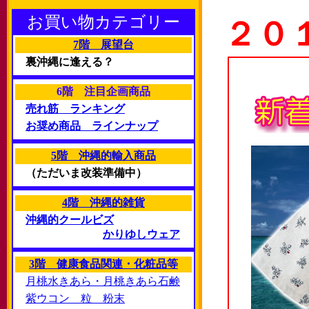
お買い物カテゴリー
２０
7階 展望台
裏沖縄に逢える？
6階 注目企画商品
売れ筋 ランキング
お奨め商品 ラインナップ
5階 沖縄的輸入商品
（ただいま改装準備中）
4階 沖縄的雑貨
沖縄的クールビズ
かりゆしウェア
3階 健康食品関連・化粧品等
月桃水きあら・月桃きあら石鹸
紫ウコン 粒 粉末