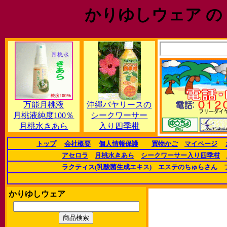
かりゆしウェア の
万能月桃液
沖縄バヤリースの
月桃液純度100％
シークワーサー
月桃水きあら
入り四季柑
トップ
会社概要
個人情報保護
買物かご
マイページ
アセロラ
月桃水きあら
シークワーサー入り四季柑
ラクティス(乳酸菌生成エキス)
エステのちゅらさん
かりゆしウェア