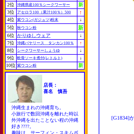
2位
新
沖縄県産100％シークワーサー
↑
3位
アセロラ100（果汁100％）500
4位
↓
紫ウコン(ガジュツ)粉末
5位
新
秋ウコン粉
6位
かりゆしウェア
↓
7位
↑
沖縄バヤリース タンカン100％
8位
↓
シークワーサーしょうゆ
9位
↓
軟骨ソーキ煮付(レトルト)
10位
新
紫ウコン粉
店長：
喜名 慎吾
沖縄生まれの沖縄育ち。
小旅行で数回沖縄を離れた時以
[G18
外沖縄を出たことない程の沖縄
好き????。
趣味は サーフィン・スキムボ