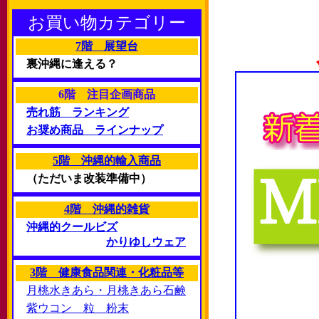
お買い物カテゴリー
7階 展望台
裏沖縄に逢える？
6階 注目企画商品
売れ筋 ランキング
お奨め商品 ラインナップ
5階 沖縄的輸入商品
（ただいま改装準備中）
4階 沖縄的雑貨
沖縄的クールビズ
かりゆしウェア
3階 健康食品関連・化粧品等
月桃水きあら・月桃きあら石鹸
紫ウコン 粒 粉末