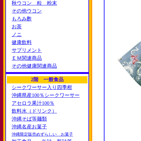
秋ウコン 粒 粉末
その他ウコン
もろみ酢
お茶
ノニ
健康飲料
サプリメント
ＥＭ関連商品
その他健康関連商品
2階 一般食品
シークワーサー入り四季柑
沖縄県産100％シークワーサー
アセロラ果汁100％
飲料水（ドリンク）
沖縄そば等麺類
沖縄名産お菓子
沖縄限定販売めずらしい お菓子