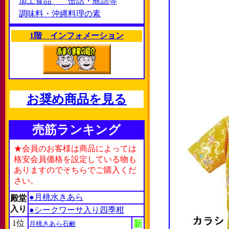
加工食品 缶詰・瓶詰等
調味料・沖縄料理の素
1階 インフォメーション
お奨め商品を見る
売筋ランキング
★会員のお客様は商品によっては
格安会員価格を設定している物も
ありますのでそちらでご購入くだ
さい。
●月桃水きあら
殿堂
入り
●シークワーサ入り四季柑
1位
新
月桃きあら石鹸