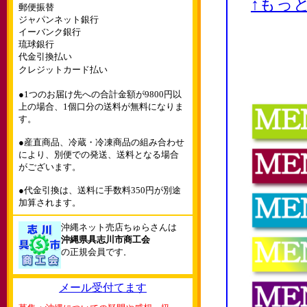
↑もっ
郵便振替
ジャパンネット銀行
イーバンク銀行
琉球銀行
代金引換払い
クレジットカード払い
●1つのお届け先への合計金額が9800円以
上の場合、1個口分の送料が無料になりま
す。
●産直商品、冷蔵・冷凍商品の組み合わせ
により、別便での発送、送料となる場合
がございます。
●代金引換は、送料に手数料350円が別途
加算されます。
沖縄ネット売店ちゅらさんは
沖縄県具志川市商工会
の正規会員です
。
メール受付てます