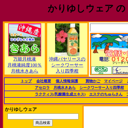
かりゆしウェア の
万能月桃液
沖縄バヤリースの
月桃液純度100％
シークワーサー
月桃水きあら
入り四季柑
トップ
会社概要
個人情報保護
買物かご
マイページ
アセロラ
月桃水きあら
シークワーサー入り四季柑
ラクティス(乳酸菌生成エキス)
エステのちゅらさん
かりゆしウェア