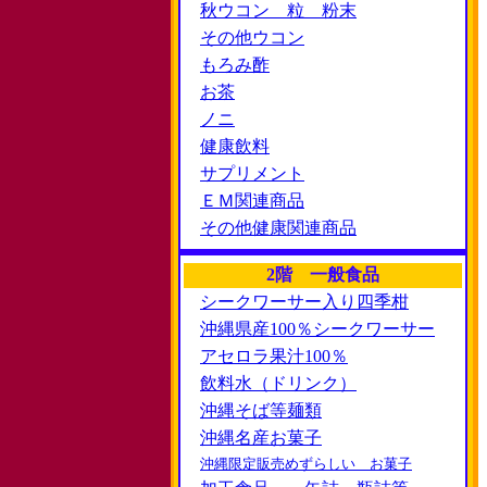
秋ウコン 粒 粉末
その他ウコン
もろみ酢
お茶
ノニ
健康飲料
サプリメント
ＥＭ関連商品
その他健康関連商品
2階 一般食品
シークワーサー入り四季柑
沖縄県産100％シークワーサー
アセロラ果汁100％
飲料水（ドリンク）
沖縄そば等麺類
沖縄名産お菓子
沖縄限定販売めずらしい お菓子