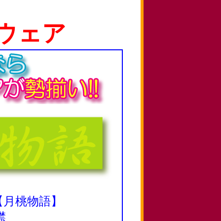
ウェア
 【月桃物語】
襟