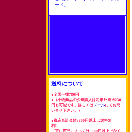
ード。
送料について
●全国一律780円
●（小物商品の少量購入は定形外発送230
円も可能です。詳しくは
メール
にてお問
い合せ下さい。）
●税込合計金額9800円以上は送料無
料!!
（更に商品によっては9800円以上でなく