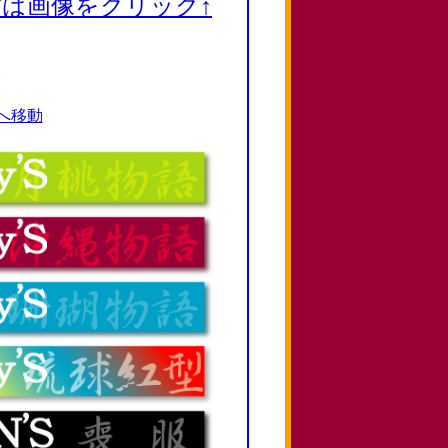
は画像をクリック↑
。
へ移動