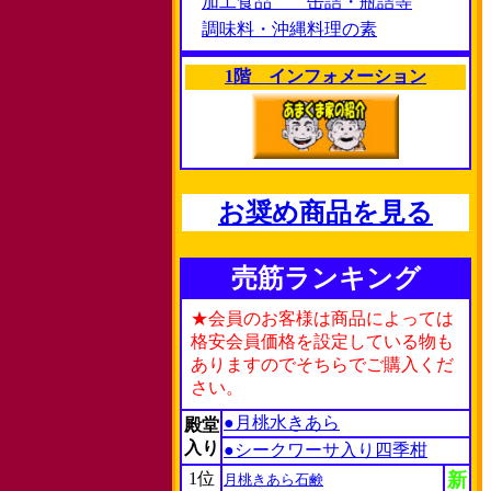
加工食品 缶詰・瓶詰等
調味料・沖縄料理の素
1階 インフォメーション
お奨め商品を見る
売筋ランキング
★会員のお客様は商品によっては
格安会員価格を設定している物も
ありますのでそちらでご購入くだ
さい。
●月桃水きあら
殿堂
入り
●シークワーサ入り四季柑
1位
新
月桃きあら石鹸