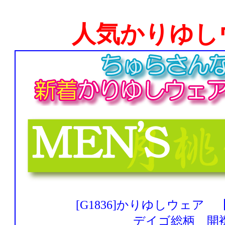
人気かりゆし
[G1836]かりゆしウェア
デイゴ総柄 開