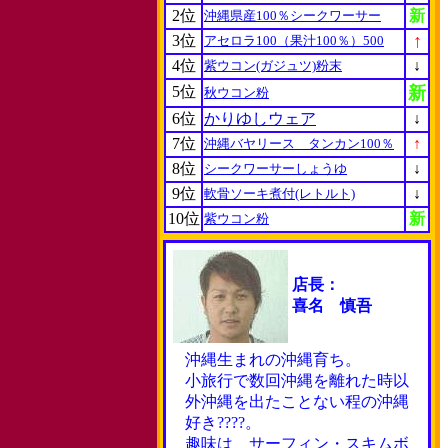
2位
新
沖縄県産100％シークワーサー
↑
3位
アセロラ100（果汁100％）500
4位
↓
紫ウコン(ガジュツ)粉末
5位
新
秋ウコン粉
6位
かりゆしウェア
↓
7位
↑
沖縄バヤリース タンカン100％
8位
↓
シークワーサーしょうゆ
9位
↓
軟骨ソーキ煮付(レトルト)
10位
新
紫ウコン粉
店長：
喜名 慎吾
沖縄生まれの沖縄育ち。
小旅行で数回沖縄を離れた時以
外沖縄を出たことない程の沖縄
好き????。
趣味は サーフィン・スキムボ