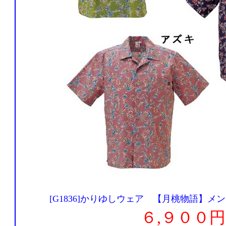
[G1836]かりゆしウェア 【月桃物語】
６,９００円