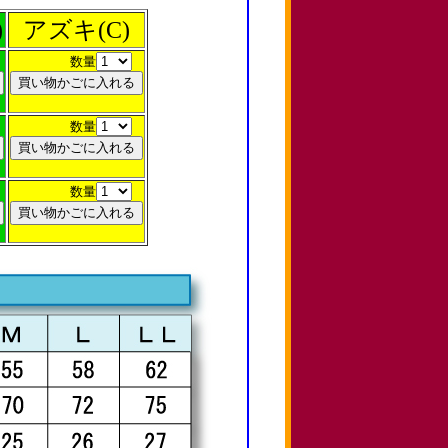
)
アズキ(C)
数量
数量
数量