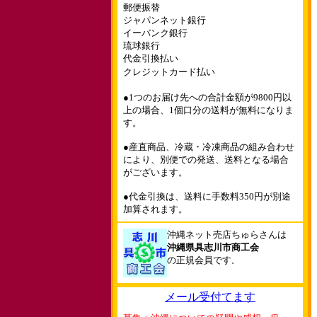
郵便振替
ジャパンネット銀行
イーバンク銀行
琉球銀行
代金引換払い
クレジットカード払い
●1つのお届け先への合計金額が9800円以
上の場合、1個口分の送料が無料になりま
す。
●産直商品、冷蔵・冷凍商品の組み合わせ
により、別便での発送、送料となる場合
がございます。
●代金引換は、送料に手数料350円が別途
加算されます。
沖縄ネット売店ちゅらさんは
沖縄県具志川市商工会
の正規会員です
。
メール受付てます