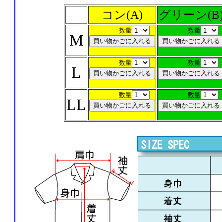
コン(A)
グリーン(B
数量
数量
M
数量
数量
L
数量
数量
LL