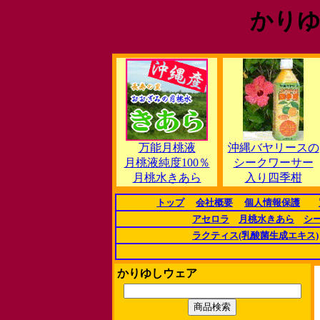
かりゆ
万能月桃液
沖縄バヤリースの
月桃液純度100％
シークワーサー
月桃水きあら
入り四季柑
トップ
会社概要
個人情報保護
アセロラ
月桃水きあら
シ
ラクティス(乳酸菌生成エキス)
かりゆしウェア