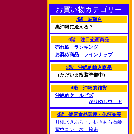
お買い物カテゴリー
7階 展望台
裏沖縄に逢える？
6階 注目企画商品
売れ筋 ランキング
お奨め商品 ラインナップ
5階 沖縄的輸入商品
（ただいま改装準備中）
4階 沖縄的雑貨
沖縄的クールビズ
かりゆしウェア
3階 健康食品関連・化粧品等
月桃水きあら・月桃きあら石鹸
紫ウコン 粒 粉末