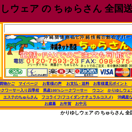
しウェア の ちゅらさん 全国
買物かご
マイページ
お客様の声
お支払・送料
お客様還元ポイント
ークワーサー入り四季柑
県産100%シークワーサー
ウコン
かりゆしウェ
エステのちゅらさん
フコライフ(フコイダンナチュラルコスメ)
沖縄産
お歳暮
お年賀
お中元
かりゆしウェア の ちゅらさん 