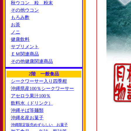
秋ウコン 粒 粉末
その他ウコン
もろみ酢
お茶
ノニ
健康飲料
サプリメント
ＥＭ関連商品
その他健康関連商品
2階 一般食品
シークワーサー入り四季柑
沖縄県産100％シークワーサー
アセロラ果汁100％
飲料水（ドリンク）
沖縄そば等麺類
沖縄名産お菓子
沖縄限定販売めずらしい お菓子