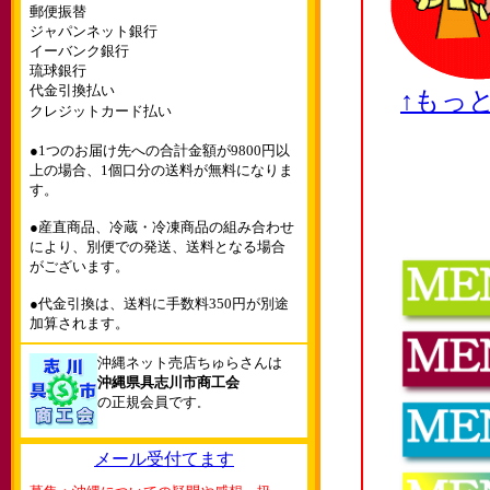
郵便振替
ジャパンネット銀行
イーバンク銀行
琉球銀行
代金引換払い
↑もっ
クレジットカード払い
●1つのお届け先への合計金額が9800円以
上の場合、1個口分の送料が無料になりま
す。
●産直商品、冷蔵・冷凍商品の組み合わせ
により、別便での発送、送料となる場合
がございます。
●代金引換は、送料に手数料350円が別途
加算されます。
沖縄ネット売店ちゅらさんは
沖縄県具志川市商工会
の正規会員です
。
メール受付てます