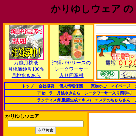
かりゆしウェア の
万能月桃液
沖縄バヤリースの
月桃液純度100％
シークワーサー
月桃水きあら
入り四季柑
トップ
会社概要
個人情報保護
買物かご
マイページ
アセロラ
月桃水きあら
シークワーサー入り四季柑
ラクティス(乳酸菌生成エキス)
エステのちゅらさん
かりゆしウェア