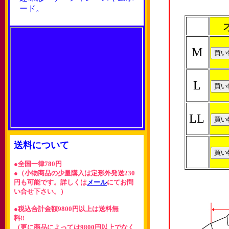
ード。
M
L
LL
送料について
●全国一律780円
●（小物商品の少量購入は定形外発送230
円も可能です。詳しくは
メール
にてお問
い合せ下さい。）
●税込合計金額9800円以上は送料無
料!!
（更に商品によっては9800円以上でなく