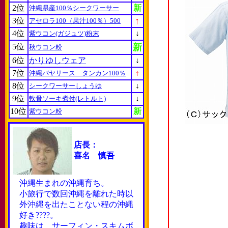
2位
新
沖縄県産100％シークワーサー
↑
3位
アセロラ100（果汁100％）500
4位
↓
紫ウコン(ガジュツ)粉末
5位
新
秋ウコン粉
6位
かりゆしウェア
↓
7位
↑
沖縄バヤリース タンカン100％
8位
↓
シークワーサーしょうゆ
9位
↓
軟骨ソーキ煮付(レトルト)
10位
新
紫ウコン粉
店長：
喜名 慎吾
沖縄生まれの沖縄育ち。
小旅行で数回沖縄を離れた時以
外沖縄を出たことない程の沖縄
好き????。
趣味は サーフィン・スキムボ