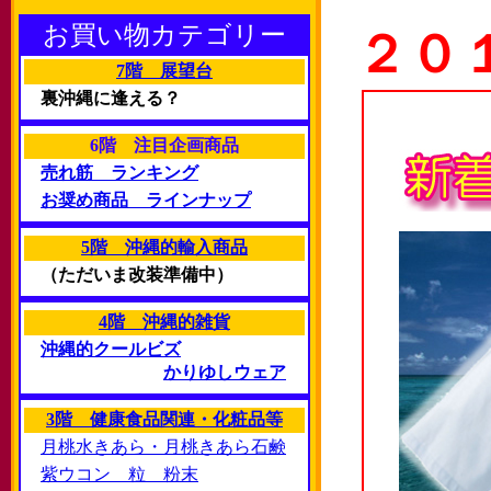
お買い物カテゴリー
２０
7階 展望台
裏沖縄に逢える？
6階 注目企画商品
売れ筋 ランキング
お奨め商品 ラインナップ
5階 沖縄的輸入商品
（ただいま改装準備中）
4階 沖縄的雑貨
沖縄的クールビズ
かりゆしウェア
3階 健康食品関連・化粧品等
月桃水きあら・月桃きあら石鹸
紫ウコン 粒 粉末