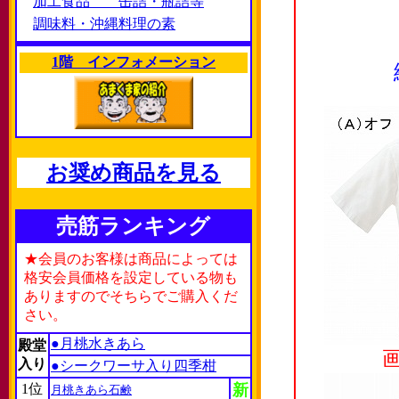
加工食品 缶詰・瓶詰等
調味料・沖縄料理の素
1階 インフォメーション
お奨め商品を見る
売筋ランキング
★会員のお客様は商品によっては
格安会員価格を設定している物も
ありますのでそちらでご購入くだ
さい。
●月桃水きあら
殿堂
入り
●シークワーサ入り四季柑
1位
新
月桃きあら石鹸