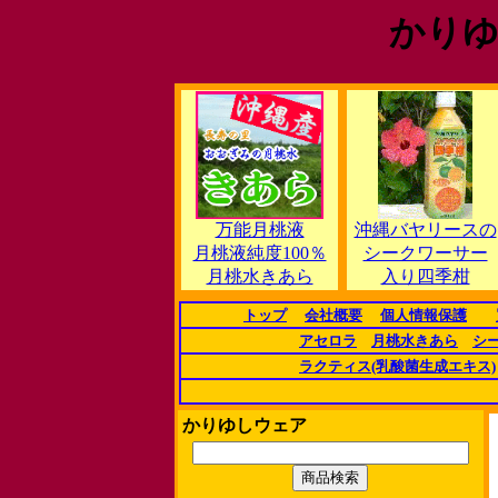
かりゆ
万能月桃液
沖縄バヤリースの
月桃液純度100％
シークワーサー
月桃水きあら
入り四季柑
トップ
会社概要
個人情報保護
アセロラ
月桃水きあら
シ
ラクティス(乳酸菌生成エキス)
かりゆしウェア