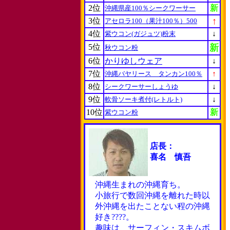
2位
新
沖縄県産100％シークワーサー
↑
3位
アセロラ100（果汁100％）500
4位
↓
紫ウコン(ガジュツ)粉末
5位
新
秋ウコン粉
6位
かりゆしウェア
↓
7位
↑
沖縄バヤリース タンカン100％
8位
↓
シークワーサーしょうゆ
9位
↓
軟骨ソーキ煮付(レトルト)
10位
新
紫ウコン粉
店長：
喜名 慎吾
沖縄生まれの沖縄育ち。
小旅行で数回沖縄を離れた時以
外沖縄を出たことない程の沖縄
好き????。
趣味は サーフィン・スキムボ