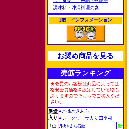
加工食品 缶詰・瓶詰等
調味料・沖縄料理の素
1階 インフォメーション
お奨め商品を見る
売筋ランキング
★会員のお客様は商品によっては
格安会員価格を設定している物も
ありますのでそちらでご購入くだ
さい。
●月桃水きあら
殿堂
入り
●シークワーサ入り四季柑
1位
新
月桃きあら石鹸