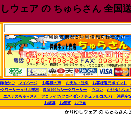
しウェア の ちゅらさん 全国
買物かご
マイページ
お客様の声
お支払・送料
お客様還元ポイント
ークワーサー入り四季柑
県産100%シークワーサー
ウコン
かりゆしウェ
エステのちゅらさん
フコライフ(フコイダンナチュラルコスメ)
沖縄産
お歳暮
お年賀
お中元
かりゆしウェア の ちゅらさん 