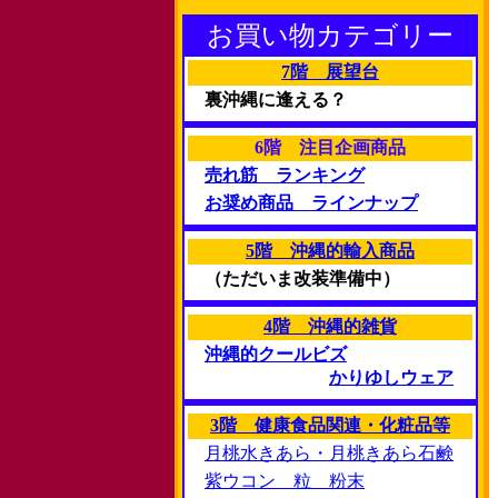
お買い物カテゴリー
7階 展望台
裏沖縄に逢える？
6階 注目企画商品
売れ筋 ランキング
お奨め商品 ラインナップ
5階 沖縄的輸入商品
（ただいま改装準備中）
4階 沖縄的雑貨
沖縄的クールビズ
かりゆしウェア
3階 健康食品関連・化粧品等
月桃水きあら・月桃きあら石鹸
紫ウコン 粒 粉末