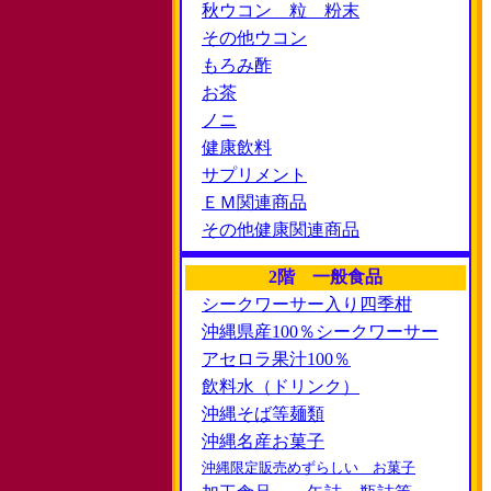
秋ウコン 粒 粉末
その他ウコン
もろみ酢
お茶
ノニ
健康飲料
サプリメント
ＥＭ関連商品
その他健康関連商品
2階 一般食品
シークワーサー入り四季柑
沖縄県産100％シークワーサー
アセロラ果汁100％
飲料水（ドリンク）
沖縄そば等麺類
沖縄名産お菓子
沖縄限定販売めずらしい お菓子