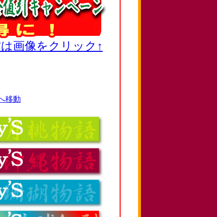
は画像をクリック↑
。
へ移動