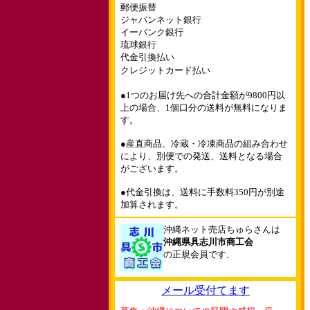
郵便振替
ジャパンネット銀行
イーバンク銀行
琉球銀行
代金引換払い
クレジットカード払い
●1つのお届け先への合計金額が9800円以
上の場合、1個口分の送料が無料になりま
す。
●産直商品、冷蔵・冷凍商品の組み合わせ
により、別便での発送、送料となる場合
がございます。
●代金引換は、送料に手数料350円が別途
加算されます。
沖縄ネット売店ちゅらさんは
沖縄県具志川市商工会
の正規会員です
。
メール受付てます