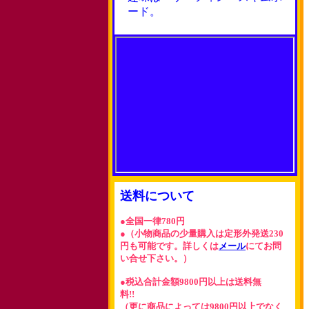
ード。
送料について
●全国一律780円
●（小物商品の少量購入は定形外発送230
円も可能です。詳しくは
メール
にてお問
い合せ下さい。）
●税込合計金額9800円以上は送料無
料!!
（更に商品によっては9800円以上でなく