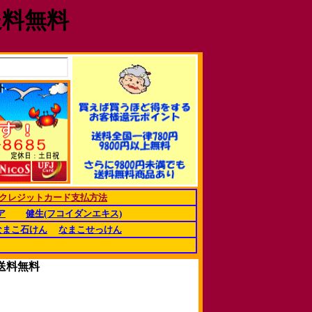
送料無料
クレジットカード支払方法
ア
健生(フコイダンエキス)
なまこ石けん
なまこせっけん
送料無料