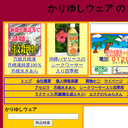
かりゆしウェア の
万能月桃液
沖縄バヤリースの
月桃液純度100％
シークワーサー
月桃水きあら
入り四季柑
トップ
会社概要
個人情報保護
買物かご
マイページ
アセロラ
月桃水きあら
シークワーサー入り四季柑
ラクティス(乳酸菌生成エキス)
エステのちゅらさん
かりゆしウェア