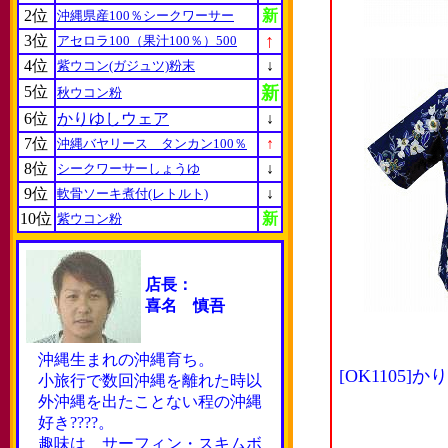
2位
新
沖縄県産100％シークワーサー
↑
3位
アセロラ100（果汁100％）500
4位
↓
紫ウコン(ガジュツ)粉末
5位
新
秋ウコン粉
6位
かりゆしウェア
↓
7位
↑
沖縄バヤリース タンカン100％
8位
↓
シークワーサーしょうゆ
9位
↓
軟骨ソーキ煮付(レトルト)
10位
新
紫ウコン粉
店長：
喜名 慎吾
沖縄生まれの沖縄育ち。
[OK110
小旅行で数回沖縄を離れた時以
外沖縄を出たことない程の沖縄
好き????。
趣味は サーフィン・スキムボ