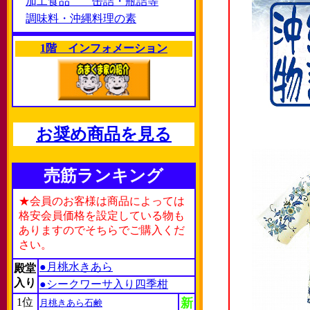
加工食品 缶詰・瓶詰等
調味料・沖縄料理の素
1階 インフォメーション
お奨め商品を見る
売筋ランキング
★会員のお客様は商品によっては
格安会員価格を設定している物も
ありますのでそちらでご購入くだ
さい。
●月桃水きあら
殿堂
入り
●シークワーサ入り四季柑
1位
新
月桃きあら石鹸