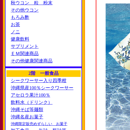
秋ウコン 粒 粉末
その他ウコン
もろみ酢
お茶
ノニ
健康飲料
サプリメント
ＥＭ関連商品
その他健康関連商品
2階 一般食品
シークワーサー入り四季柑
沖縄県産100％シークワーサー
アセロラ果汁100％
飲料水（ドリンク）
沖縄そば等麺類
沖縄名産お菓子
沖縄限定販売めずらしい お菓子