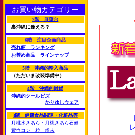
お買い物カテゴリー
7階 展望台
裏沖縄に逢える？
6階 注目企画商品
売れ筋 ランキング
お奨め商品 ラインナップ
5階 沖縄的輸入商品
（ただいま改装準備中）
4階 沖縄的雑貨
沖縄的クールビズ
かりゆしウェア
3階 健康食品関連・化粧品等
月桃水きあら・月桃きあら石鹸
紫ウコン 粒 粉末