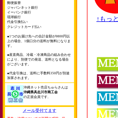
郵便振替
ジャパンネット銀行
イーバンク銀行
琉球銀行
↑もっ
代金引換払い
クレジットカード払い
●1つのお届け先への合計金額が9800円以
上の場合、1個口分の送料が無料になりま
す。
●産直商品、冷蔵・冷凍商品の組み合わせ
により、別便での発送、送料となる場合
がございます。
●代金引換は、送料に手数料350円が別途
加算されます。
沖縄ネット売店ちゅらさんは
沖縄県具志川市商工会
の正規会員です
。
メール受付てます