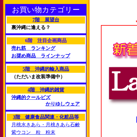
お買い物カテゴリー
7階 展望台
裏沖縄に逢える？
6階 注目企画商品
売れ筋 ランキング
お奨め商品 ラインナップ
5階 沖縄的輸入商品
（ただいま改装準備中）
4階 沖縄的雑貨
沖縄的クールビズ
かりゆしウェア
3階 健康食品関連・化粧品等
月桃水きあら・月桃きあら石鹸
紫ウコン 粒 粉末