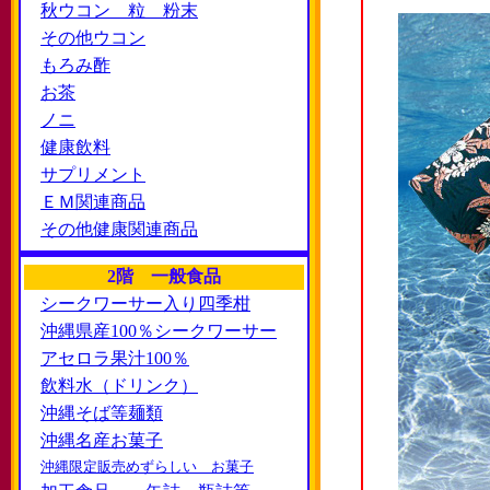
秋ウコン 粒 粉末
その他ウコン
もろみ酢
お茶
ノニ
健康飲料
サプリメント
ＥＭ関連商品
その他健康関連商品
2階 一般食品
シークワーサー入り四季柑
沖縄県産100％シークワーサー
アセロラ果汁100％
飲料水（ドリンク）
沖縄そば等麺類
沖縄名産お菓子
沖縄限定販売めずらしい お菓子