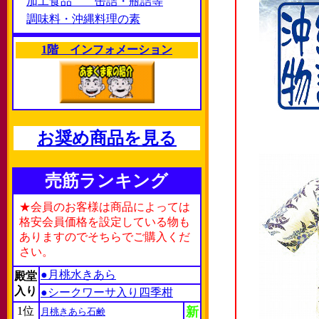
加工食品 缶詰・瓶詰等
調味料・沖縄料理の素
1階 インフォメーション
お奨め商品を見る
売筋ランキング
★会員のお客様は商品によっては
格安会員価格を設定している物も
ありますのでそちらでご購入くだ
さい。
●月桃水きあら
殿堂
入り
●シークワーサ入り四季柑
1位
新
月桃きあら石鹸