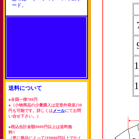
ード。
1
1
送料について
●全国一律780円
●（小物商品の少量購入は定形外発送230
円も可能です。詳しくは
メール
にてお問
い合せ下さい。）
●税込合計金額9800円以上は送料無
料!!
（更に商品によっては9800円以上でなく