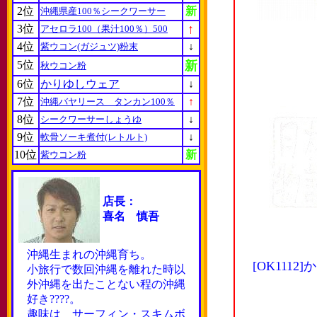
2位
新
沖縄県産100％シークワーサー
↑
3位
アセロラ100（果汁100％）500
4位
↓
紫ウコン(ガジュツ)粉末
5位
新
秋ウコン粉
6位
かりゆしウェア
↓
7位
↑
沖縄バヤリース タンカン100％
8位
↓
シークワーサーしょうゆ
9位
↓
軟骨ソーキ煮付(レトルト)
10位
新
紫ウコン粉
店長：
喜名 慎吾
沖縄生まれの沖縄育ち。
[OK11
小旅行で数回沖縄を離れた時以
外沖縄を出たことない程の沖縄
好き????。
趣味は サーフィン・スキムボ