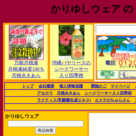
かりゆしウェア の
万能月桃液
沖縄バヤリースの
月桃液純度100％
シークワーサー
月桃水きあら
入り四季柑
トップ
会社概要
個人情報保護
買物かご
マイページ
アセロラ
月桃水きあら
シークワーサー入り四季柑
ラクティス(乳酸菌生成エキス)
エステのちゅらさん
かりゆしウェア