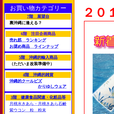
お買い物カテゴリー
２０
7階 展望台
裏沖縄に逢える？
6階 注目企画商品
売れ筋 ランキング
お奨め商品 ラインナップ
5階 沖縄的輸入商品
（ただいま改装準備中）
4階 沖縄的雑貨
沖縄的クールビズ
かりゆしウェア
3階 健康食品関連・化粧品等
月桃水きあら・月桃きあら石鹸
紫ウコン 粒 粉末