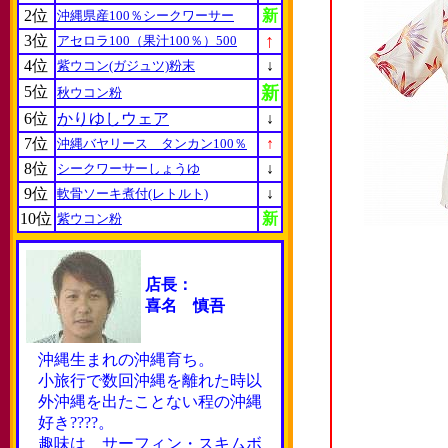
2位
新
沖縄県産100％シークワーサー
↑
3位
アセロラ100（果汁100％）500
4位
↓
紫ウコン(ガジュツ)粉末
5位
新
秋ウコン粉
6位
かりゆしウェア
↓
7位
↑
沖縄バヤリース タンカン100％
8位
↓
シークワーサーしょうゆ
9位
↓
軟骨ソーキ煮付(レトルト)
10位
新
紫ウコン粉
店長：
喜名 慎吾
沖縄生まれの沖縄育ち。
小旅行で数回沖縄を離れた時以
外沖縄を出たことない程の沖縄
好き????。
趣味は サーフィン・スキムボ