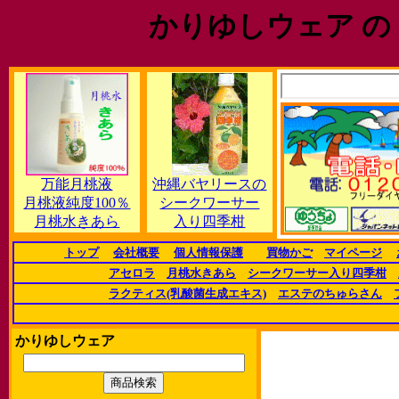
かりゆしウェア の
万能月桃液
沖縄バヤリースの
月桃液純度100％
シークワーサー
月桃水きあら
入り四季柑
トップ
会社概要
個人情報保護
買物かご
マイページ
アセロラ
月桃水きあら
シークワーサー入り四季柑
ラクティス(乳酸菌生成エキス)
エステのちゅらさん
かりゆしウェア