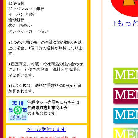
郵便振替
ジャパンネット銀行
イーバンク銀行
琉球銀行
↑もっ
代金引換払い
クレジットカード払い
●1つのお届け先への合計金額が9800円以
上の場合、1個口分の送料が無料になりま
す。
●産直商品、冷蔵・冷凍商品の組み合わせ
により、別便での発送、送料となる場合
がございます。
●代金引換は、送料に手数料350円が別途
加算されます。
沖縄ネット売店ちゅらさんは
沖縄県具志川市商工会
の正規会員です
。
メール受付てます