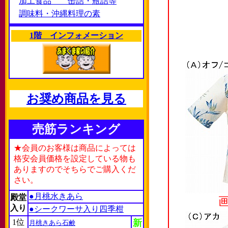
加工食品 缶詰・瓶詰等
調味料・沖縄料理の素
1階 インフォメーション
お奨め商品を見る
売筋ランキング
★会員のお客様は商品によっては
格安会員価格を設定している物も
ありますのでそちらでご購入くだ
さい。
●月桃水きあら
殿堂
入り
●シークワーサ入り四季柑
1位
新
月桃きあら石鹸