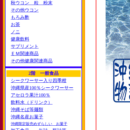
秋ウコン 粒 粉末
その他ウコン
もろみ酢
お茶
ノニ
健康飲料
サプリメント
ＥＭ関連商品
その他健康関連商品
2階 一般食品
シークワーサー入り四季柑
沖縄県産100％シークワーサー
アセロラ果汁100％
飲料水（ドリンク）
沖縄そば等麺類
沖縄名産お菓子
沖縄限定販売めずらしい お菓子