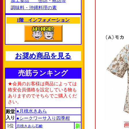
加工食品 缶詰・瓶詰等
調味料・沖縄料理の素
1階 インフォメーション
お奨め商品を見る
売筋ランキング
★会員のお客様は商品によっては
格安会員価格を設定している物も
ありますのでそちらでご購入くだ
さい。
●月桃水きあら
殿堂
入り
●シークワーサ入り四季柑
1位
新
月桃きあら石鹸