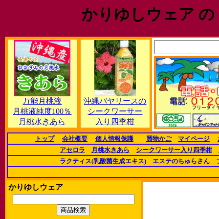
かりゆしウェア の
万能月桃液
沖縄バヤリースの
月桃液純度100％
シークワーサー
月桃水きあら
入り四季柑
トップ
会社概要
個人情報保護
買物かご
マイページ
アセロラ
月桃水きあら
シークワーサー入り四季柑
ラクティス(乳酸菌生成エキス)
エステのちゅらさん
かりゆしウェア