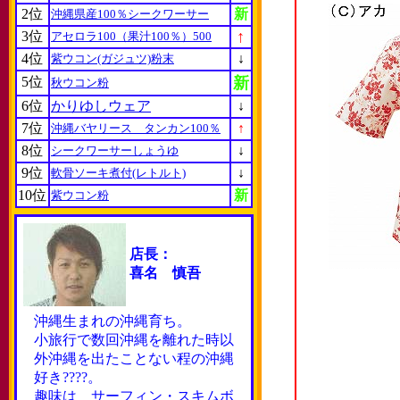
2位
新
沖縄県産100％シークワーサー
↑
3位
アセロラ100（果汁100％）500
4位
↓
紫ウコン(ガジュツ)粉末
5位
新
秋ウコン粉
6位
かりゆしウェア
↓
7位
↑
沖縄バヤリース タンカン100％
8位
↓
シークワーサーしょうゆ
9位
↓
軟骨ソーキ煮付(レトルト)
10位
新
紫ウコン粉
店長：
喜名 慎吾
沖縄生まれの沖縄育ち。
小旅行で数回沖縄を離れた時以
外沖縄を出たことない程の沖縄
好き????。
趣味は サーフィン・スキムボ