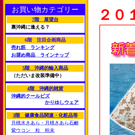
お買い物カテゴリー
２０
7階 展望台
裏沖縄に逢える？
6階 注目企画商品
売れ筋 ランキング
お奨め商品 ラインナップ
5階 沖縄的輸入商品
（ただいま改装準備中）
4階 沖縄的雑貨
沖縄的クールビズ
かりゆしウェア
3階 健康食品関連・化粧品等
月桃水きあら・月桃きあら石鹸
紫ウコン 粒 粉末