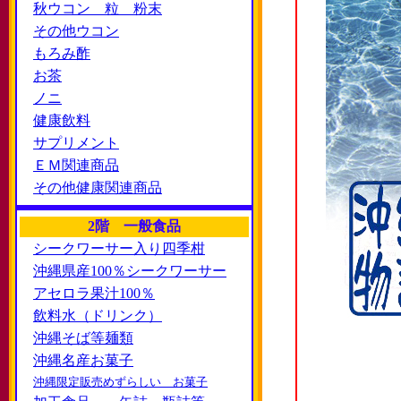
秋ウコン 粒 粉末
その他ウコン
もろみ酢
お茶
ノニ
健康飲料
サプリメント
ＥＭ関連商品
その他健康関連商品
2階 一般食品
シークワーサー入り四季柑
沖縄県産100％シークワーサー
アセロラ果汁100％
飲料水（ドリンク）
沖縄そば等麺類
沖縄名産お菓子
沖縄限定販売めずらしい お菓子