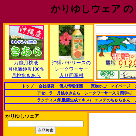
かりゆしウェア の
万能月桃液
沖縄バヤリースの
月桃液純度100％
シークワーサー
月桃水きあら
入り四季柑
トップ
会社概要
個人情報保護
買物かご
マイページ
アセロラ
月桃水きあら
シークワーサー入り四季柑
ラクティス(乳酸菌生成エキス)
エステのちゅらさん
かりゆしウェア