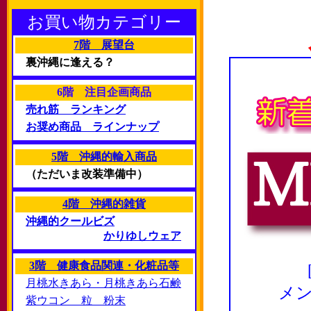
お買い物カテゴリー
7階 展望台
裏沖縄に逢える？
6階 注目企画商品
売れ筋 ランキング
お奨め商品 ラインナップ
5階 沖縄的輸入商品
（ただいま改装準備中）
4階 沖縄的雑貨
沖縄的クールビズ
かりゆしウェア
3階 健康食品関連・化粧品等
月桃水きあら・月桃きあら石鹸
メ
紫ウコン 粒 粉末