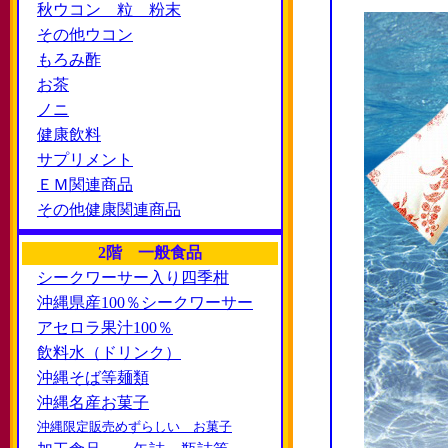
秋ウコン 粒 粉末
その他ウコン
もろみ酢
お茶
ノニ
健康飲料
サプリメント
ＥＭ関連商品
その他健康関連商品
2階 一般食品
シークワーサー入り四季柑
沖縄県産100％シークワーサー
アセロラ果汁100％
飲料水（ドリンク）
沖縄そば等麺類
沖縄名産お菓子
沖縄限定販売めずらしい お菓子