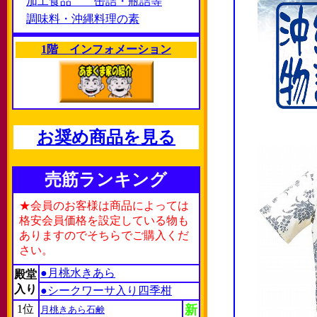
加工食品 缶詰・瓶詰等
調味料・沖縄料理の素
1階 インフォメーション
お奨め商品を見る
売筋ランキング
★会員のお客様は商品によっては
格安会員価格を設定している物も
ありますのでそちらでご購入くだ
さい。
●月桃水きあら
殿堂
入り
●シークワーサ入り四季柑
1位
新
月桃きあら石鹸