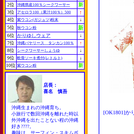
2位
新
沖縄県産100％シークワーサー
↑
3位
アセロラ100（果汁100％）500
4位
↓
紫ウコン(ガジュツ)粉末
5位
新
秋ウコン粉
6位
かりゆしウェア
↓
7位
↑
沖縄バヤリース タンカン100％
8位
↓
シークワーサーしょうゆ
9位
↓
軟骨ソーキ煮付(レトルト)
10位
新
紫ウコン粉
店長：
喜名 慎吾
沖縄生まれの沖縄育ち。
[OK180
小旅行で数回沖縄を離れた時以
外沖縄を出たことない程の沖縄
好き????。
趣味は サーフィン・スキムボ