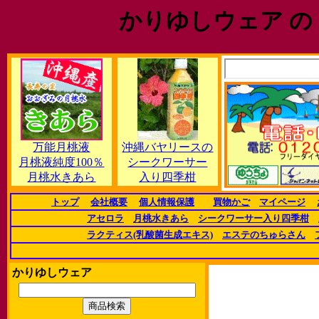
かりゆしウェア の
万能月桃液
沖縄バヤリースの
月桃液純度100％
シークワーサー
月桃水きあら
入り四季柑
トップ
会社概要
個人情報保護
買物かご
マイページ
アセロラ
月桃水きあら
シークワーサー入り四季柑
ラクティス(乳酸菌生成エキス)
エステのちゅらさん
かりゆしウェア