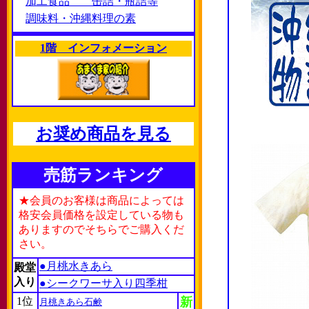
加工食品 缶詰・瓶詰等
調味料・沖縄料理の素
1階 インフォメーション
お奨め商品を見る
売筋ランキング
★会員のお客様は商品によっては
格安会員価格を設定している物も
ありますのでそちらでご購入くだ
さい。
●月桃水きあら
殿堂
入り
●シークワーサ入り四季柑
1位
新
月桃きあら石鹸