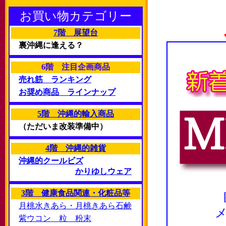
お買い物カテゴリー
7階 展望台
裏沖縄に逢える？
6階 注目企画商品
売れ筋 ランキング
お奨め商品 ラインナップ
5階 沖縄的輸入商品
（ただいま改装準備中）
4階 沖縄的雑貨
沖縄的クールビズ
かりゆしウェア
3階 健康食品関連・化粧品等
月桃水きあら・月桃きあら石鹸
紫ウコン 粒 粉末