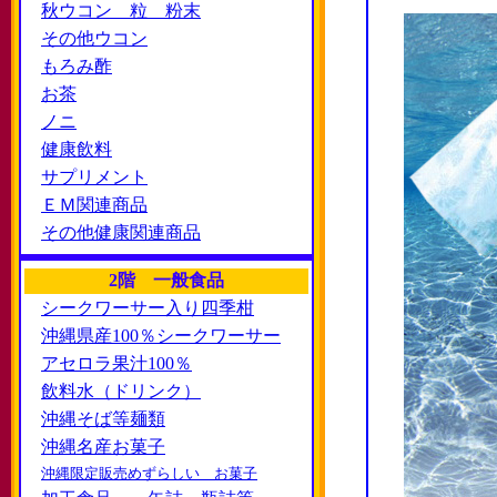
秋ウコン 粒 粉末
その他ウコン
もろみ酢
お茶
ノニ
健康飲料
サプリメント
ＥＭ関連商品
その他健康関連商品
2階 一般食品
シークワーサー入り四季柑
沖縄県産100％シークワーサー
アセロラ果汁100％
飲料水（ドリンク）
沖縄そば等麺類
沖縄名産お菓子
沖縄限定販売めずらしい お菓子