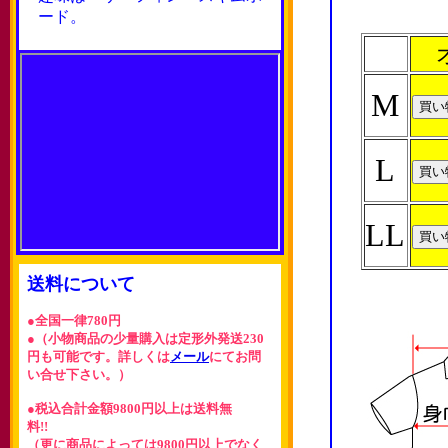
ード。
M
L
LL
送料について
●全国一律780円
●（小物商品の少量購入は定形外発送230
円も可能です。詳しくは
メール
にてお問
い合せ下さい。）
●税込合計金額9800円以上は送料無
料!!
（更に商品によっては9800円以上でなく