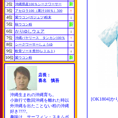
2位
新
沖縄県産100％シークワーサー
↑
3位
アセロラ100（果汁100％）500
4位
↓
紫ウコン(ガジュツ)粉末
5位
新
秋ウコン粉
6位
かりゆしウェア
↓
7位
↑
沖縄バヤリース タンカン100％
8位
↓
シークワーサーしょうゆ
9位
↓
軟骨ソーキ煮付(レトルト)
10位
新
紫ウコン粉
店長：
喜名 慎吾
沖縄生まれの沖縄育ち。
[OK180
小旅行で数回沖縄を離れた時以
外沖縄を出たことない程の沖縄
好き????。
趣味は サーフィン・スキムボ