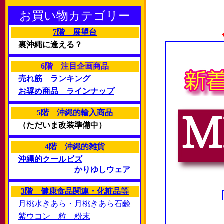
お買い物カテゴリー
7階 展望台
裏沖縄に逢える？
6階 注目企画商品
売れ筋 ランキング
お奨め商品 ラインナップ
5階 沖縄的輸入商品
（ただいま改装準備中）
4階 沖縄的雑貨
沖縄的クールビズ
かりゆしウェア
3階 健康食品関連・化粧品等
月桃水きあら・月桃きあら石鹸
紫ウコン 粒 粉末