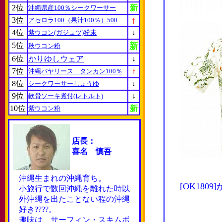
2位
新
沖縄県産100％シークワーサー
↑
3位
アセロラ100（果汁100％）500
4位
↓
紫ウコン(ガジュツ)粉末
5位
新
秋ウコン粉
6位
かりゆしウェア
↓
7位
↑
沖縄バヤリース タンカン100％
8位
↓
シークワーサーしょうゆ
9位
↓
軟骨ソーキ煮付(レトルト)
10位
新
紫ウコン粉
店長：
喜名 慎吾
沖縄生まれの沖縄育ち。
[OK18
小旅行で数回沖縄を離れた時以
外沖縄を出たことない程の沖縄
好き????。
趣味は サーフィン・スキムボ