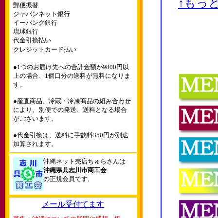
↑もっ
郵便振替
ジャパンネット銀行
イーバンク銀行
琉球銀行
代金引換払い
クレジットカード払い
●1つのお届け先への合計金額が9800円以
上の場合、1個口分の送料が無料になりま
す。
●産直商品、冷蔵・冷凍商品の組み合わせ
により、別便での発送、送料となる場合
がございます。
●代金引換は、送料に手数料350円が別途
加算されます。
沖縄ネット売店ちゅらさんは
沖縄県具志川市商工会
の正規会員です
。
メール受付てます