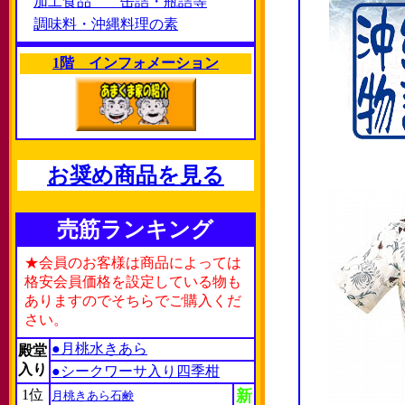
加工食品 缶詰・瓶詰等
調味料・沖縄料理の素
1階 インフォメーション
お奨め商品を見る
売筋ランキング
★会員のお客様は商品によっては
格安会員価格を設定している物も
ありますのでそちらでご購入くだ
さい。
●月桃水きあら
殿堂
入り
●シークワーサ入り四季柑
1位
新
月桃きあら石鹸