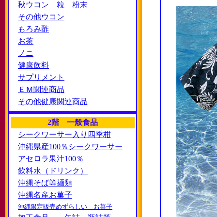
秋ウコン 粒 粉末
その他ウコン
もろみ酢
お茶
ノニ
健康飲料
サプリメント
ＥＭ関連商品
その他健康関連商品
2階 一般食品
シークワーサー入り四季柑
沖縄県産100％シークワーサー
アセロラ果汁100％
飲料水（ドリンク）
沖縄そば等麺類
沖縄名産お菓子
沖縄限定販売めずらしい お菓子