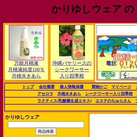
かりゆしウェア の
万能月桃液
沖縄バヤリースの
月桃液純度100％
シークワーサー
月桃水きあら
入り四季柑
トップ
会社概要
個人情報保護
買物かご
マイページ
アセロラ
月桃水きあら
シークワーサー入り四季柑
ラクティス(乳酸菌生成エキス)
エステのちゅらさん
かりゆしウェア