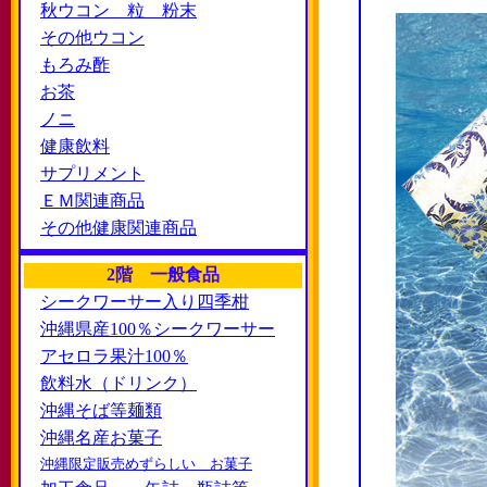
秋ウコン 粒 粉末
その他ウコン
もろみ酢
お茶
ノニ
健康飲料
サプリメント
ＥＭ関連商品
その他健康関連商品
2階 一般食品
シークワーサー入り四季柑
沖縄県産100％シークワーサー
アセロラ果汁100％
飲料水（ドリンク）
沖縄そば等麺類
沖縄名産お菓子
沖縄限定販売めずらしい お菓子