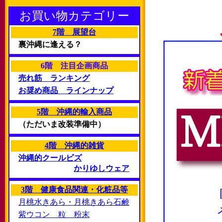
お買い物カテゴリー
7階 展望台
裏沖縄に逢える？
6階 注目企画商品
売れ筋 ランキング
お奨め商品 ラインナップ
5階 沖縄的輸入商品
（ただいま改装準備中）
4階 沖縄的雑貨
沖縄的クールビズ
かりゆしウェア
3階 健康食品関連・化粧品等
月桃水きあら・月桃きあら石鹸
紫ウコン 粒 粉末