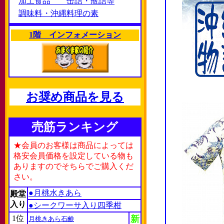
加工食品 缶詰・瓶詰等
調味料・沖縄料理の素
1階 インフォメーション
お奨め商品を見る
売筋ランキング
★会員のお客様は商品によっては
格安会員価格を設定している物も
ありますのでそちらでご購入くだ
さい。
●月桃水きあら
殿堂
入り
●シークワーサ入り四季柑
1位
新
月桃きあら石鹸