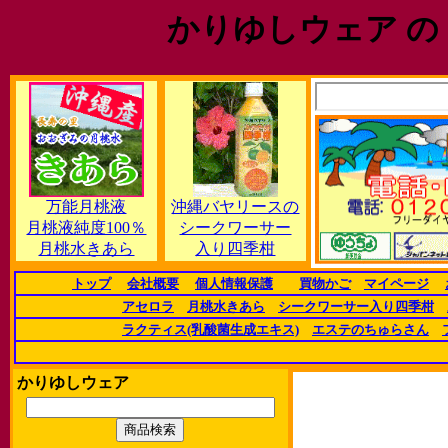
かりゆしウェア の
万能月桃液
沖縄バヤリースの
月桃液純度100％
シークワーサー
月桃水きあら
入り四季柑
トップ
会社概要
個人情報保護
買物かご
マイページ
アセロラ
月桃水きあら
シークワーサー入り四季柑
ラクティス(乳酸菌生成エキス)
エステのちゅらさん
かりゆしウェア