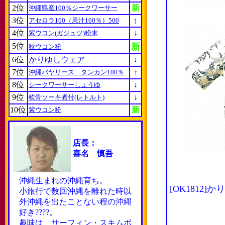
2位
新
沖縄県産100％シークワーサー
↑
3位
アセロラ100（果汁100％）500
4位
↓
紫ウコン(ガジュツ)粉末
5位
新
秋ウコン粉
6位
かりゆしウェア
↓
7位
↑
沖縄バヤリース タンカン100％
8位
↓
シークワーサーしょうゆ
9位
↓
軟骨ソーキ煮付(レトルト)
10位
新
紫ウコン粉
店長：
喜名 慎吾
沖縄生まれの沖縄育ち。
[OK181
小旅行で数回沖縄を離れた時以
外沖縄を出たことない程の沖縄
好き????。
趣味は サーフィン・スキムボ