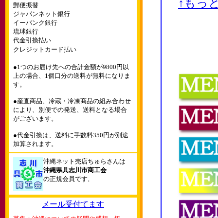
↑もっ
郵便振替
ジャパンネット銀行
イーバンク銀行
琉球銀行
代金引換払い
クレジットカード払い
●1つのお届け先への合計金額が9800円以
上の場合、1個口分の送料が無料になりま
す。
●産直商品、冷蔵・冷凍商品の組み合わせ
により、別便での発送、送料となる場合
がございます。
●代金引換は、送料に手数料350円が別途
加算されます。
沖縄ネット売店ちゅらさんは
沖縄県具志川市商工会
の正規会員です
。
メール受付てます