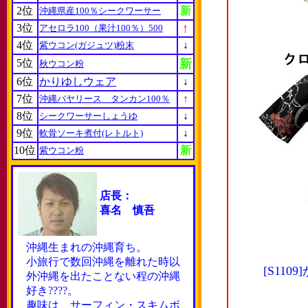
2位
新
沖縄県産100％シークワーサー
↑
3位
アセロラ100（果汁100％）500
4位
↓
紫ウコン(ガジュツ)粉末
5位
新
秋ウコン粉
6位
かりゆしウェア
↓
7位
↑
沖縄バヤリース タンカン100％
8位
↓
シークワーサーしょうゆ
9位
↓
軟骨ソーキ煮付(レトルト)
10位
新
紫ウコン粉
店長：
喜名 慎吾
沖縄生まれの沖縄育ち。
小旅行で数回沖縄を離れた時以
[S11
外沖縄を出たことない程の沖縄
好き????。
趣味は サーフィン・スキムボ