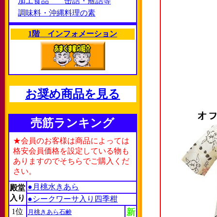
加工食品 缶詰・瓶詰等
調味料・沖縄料理の素
1階 インフォメーション
お奨め商品を見る
売筋ランキング
★会員のお客様は商品によっては
格安会員価格を設定している物も
ありますのでそちらでご購入くだ
さい。
●月桃水きあら
殿堂
入り
●シークワーサ入り四季柑
1位
新
月桃きあら石鹸