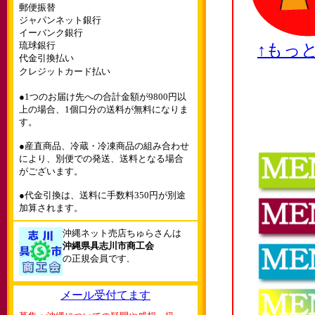
郵便振替
ジャパンネット銀行
イーバンク銀行
琉球銀行
↑もっ
代金引換払い
クレジットカード払い
●1つのお届け先への合計金額が9800円以
上の場合、1個口分の送料が無料になりま
す。
●産直商品、冷蔵・冷凍商品の組み合わせ
により、別便での発送、送料となる場合
がございます。
●代金引換は、送料に手数料350円が別途
加算されます。
沖縄ネット売店ちゅらさんは
沖縄県具志川市商工会
の正規会員です
。
メール受付てます