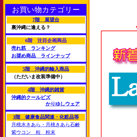
お買い物カテゴリー
7階 展望台
裏沖縄に逢える？
6階 注目企画商品
売れ筋 ランキング
お奨め商品 ラインナップ
5階 沖縄的輸入商品
（ただいま改装準備中）
4階 沖縄的雑貨
沖縄的クールビズ
かりゆしウェア
3階 健康食品関連・化粧品等
月桃水きあら・月桃きあら石鹸
紫ウコン 粒 粉末