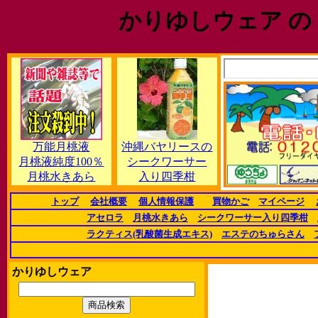
かりゆしウェア の
万能月桃液
沖縄バヤリースの
月桃液純度100％
シークワーサー
月桃水きあら
入り四季柑
トップ
会社概要
個人情報保護
買物かご
マイページ
アセロラ
月桃水きあら
シークワーサー入り四季柑
ラクティス(乳酸菌生成エキス)
エステのちゅらさん
かりゆしウェア