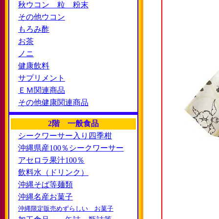
秋ウコン 粒 粉末
その他ウコン
もろみ酢
お茶
ノニ
健康飲料
サプリメント
ＥＭ関連商品
その他健康関連商品
2階 一般食品
シークワーサー入り四季柑
沖縄県産100％シークワーサー
アセロラ果汁100％
飲料水（ドリンク）
沖縄そば等麺類
沖縄名産お菓子
沖縄限定販売めずらしい お菓子