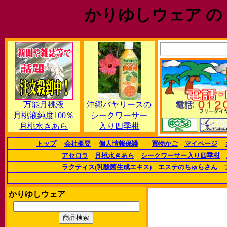
かりゆしウェア の
万能月桃液
沖縄バヤリースの
月桃液純度100％
シークワーサー
月桃水きあら
入り四季柑
トップ
会社概要
個人情報保護
買物かご
マイページ
アセロラ
月桃水きあら
シークワーサー入り四季柑
ラクティス(乳酸菌生成エキス)
エステのちゅらさん
かりゆしウェア