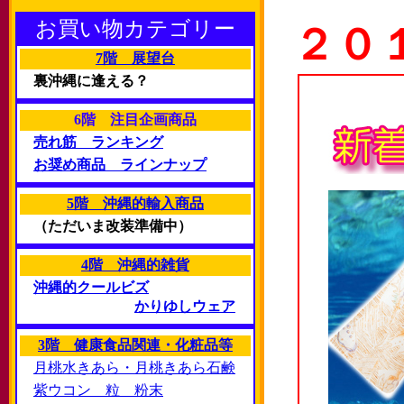
お買い物カテゴリー
２０
7階 展望台
裏沖縄に逢える？
6階 注目企画商品
売れ筋 ランキング
お奨め商品 ラインナップ
5階 沖縄的輸入商品
（ただいま改装準備中）
4階 沖縄的雑貨
沖縄的クールビズ
かりゆしウェア
3階 健康食品関連・化粧品等
月桃水きあら・月桃きあら石鹸
紫ウコン 粒 粉末