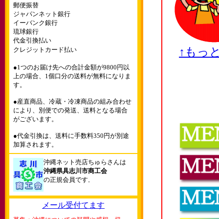
郵便振替
ジャパンネット銀行
イーバンク銀行
琉球銀行
代金引換払い
↑もっ
クレジットカード払い
●1つのお届け先への合計金額が9800円以
上の場合、1個口分の送料が無料になりま
す。
●産直商品、冷蔵・冷凍商品の組み合わせ
により、別便での発送、送料となる場合
がございます。
●代金引換は、送料に手数料350円が別途
加算されます。
沖縄ネット売店ちゅらさんは
沖縄県具志川市商工会
の正規会員です
。
メール受付てます