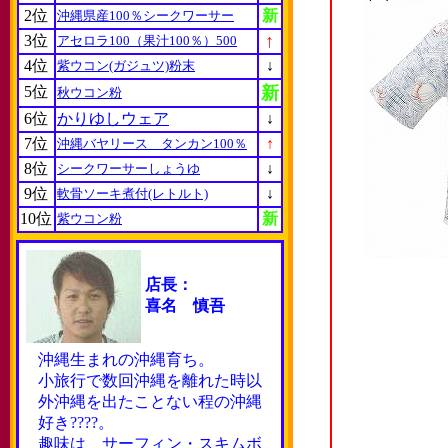
2位
新
沖縄県産100％シークワーサー
↑
3位
アセロラ100（果汁100％）500
4位
↓
紫ウコン(ガジュツ)粉末
5位
新
秋ウコン粉
6位
かりゆしウェア
↓
7位
↑
沖縄バヤリース タンカン100％
8位
↓
シークワーサーしょうゆ
9位
↓
軟骨ソーキ煮付(レトルト)
10位
新
紫ウコン粉
店長：
喜名 慎吾
沖縄生まれの沖縄育ち。
小旅行で数回沖縄を離れた時以
外沖縄を出たことない程の沖縄
好き????。
趣味は サーフィン・スキムボ