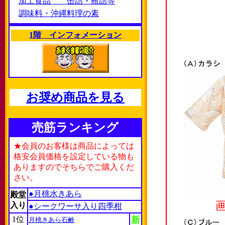
加工食品 缶詰・瓶詰等
調味料・沖縄料理の素
1階 インフォメーション
お奨め商品を見る
売筋ランキング
★会員のお客様は商品によっては
格安会員価格を設定している物も
ありますのでそちらでご購入くだ
さい。
●月桃水きあら
殿堂
入り
●シークワーサ入り四季柑
1位
新
月桃きあら石鹸