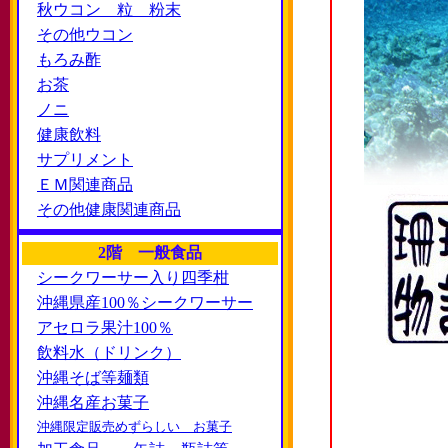
秋ウコン 粒 粉末
その他ウコン
もろみ酢
お茶
ノニ
健康飲料
サプリメント
ＥＭ関連商品
その他健康関連商品
2階 一般食品
シークワーサー入り四季柑
沖縄県産100％シークワーサー
アセロラ果汁100％
飲料水（ドリンク）
沖縄そば等麺類
沖縄名産お菓子
沖縄限定販売めずらしい お菓子