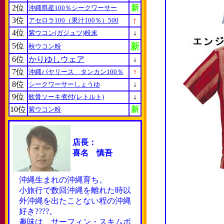
2位
新
沖縄県産100％シークワーサー
↑
3位
アセロラ100（果汁100％）500
4位
↓
紫ウコン(ガジュツ)粉末
5位
新
秋ウコン粉
6位
かりゆしウェア
↓
7位
↑
沖縄バヤリース タンカン100％
8位
↓
シークワーサーしょうゆ
9位
↓
軟骨ソーキ煮付(レトルト)
10位
新
紫ウコン粉
店長：
喜名 慎吾
沖縄生まれの沖縄育ち。
小旅行で数回沖縄を離れた時以
外沖縄を出たことない程の沖縄
好き????。
趣味は サーフィン・スキムボ