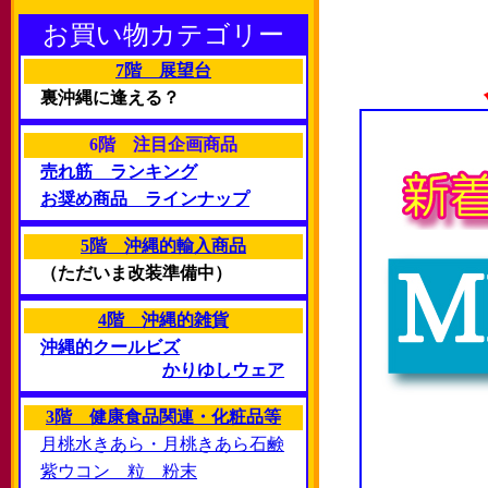
お買い物カテゴリー
7階 展望台
裏沖縄に逢える？
6階 注目企画商品
売れ筋 ランキング
お奨め商品 ラインナップ
5階 沖縄的輸入商品
（ただいま改装準備中）
4階 沖縄的雑貨
沖縄的クールビズ
かりゆしウェア
3階 健康食品関連・化粧品等
月桃水きあら・月桃きあら石鹸
紫ウコン 粒 粉末