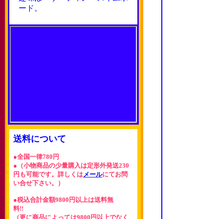
ード。
送料について
●全国一律780円
●（小物商品の少量購入は定形外発送230
円も可能です。詳しくは
メール
にてお問
い合せ下さい。）
●税込合計金額9800円以上は送料無
料!!
（更に商品によっては9800円以上でなく