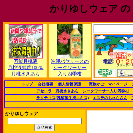
かりゆしウェア の
万能月桃液
沖縄バヤリースの
月桃液純度100％
シークワーサー
月桃水きあら
入り四季柑
トップ
会社概要
個人情報保護
買物かご
マイページ
アセロラ
月桃水きあら
シークワーサー入り四季柑
ラクティス(乳酸菌生成エキス)
エステのちゅらさん
かりゆしウェア