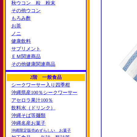
秋ウコン 粒 粉末
その他ウコン
もろみ酢
お茶
ノニ
健康飲料
サプリメント
ＥＭ関連商品
その他健康関連商品
2階 一般食品
シークワーサー入り四季柑
沖縄県産100％シークワーサー
アセロラ果汁100％
飲料水（ドリンク）
沖縄そば等麺類
沖縄名産お菓子
沖縄限定販売めずらしい お菓子