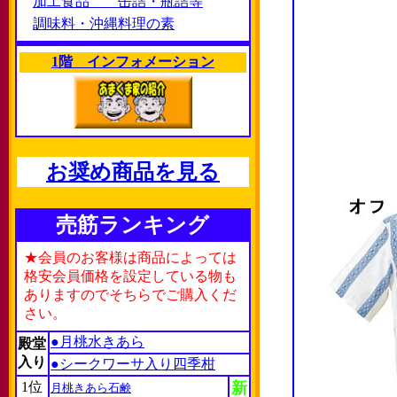
加工食品 缶詰・瓶詰等
調味料・沖縄料理の素
1階 インフォメーション
お奨め商品を見る
売筋ランキング
★会員のお客様は商品によっては
格安会員価格を設定している物も
ありますのでそちらでご購入くだ
さい。
●月桃水きあら
殿堂
入り
●シークワーサ入り四季柑
1位
新
月桃きあら石鹸