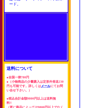
ード。
送料について
●全国一律780円
●（小物商品の少量購入は定形外発送230
円も可能です。詳しくは
メール
にてお問
い合せ下さい。）
●税込合計金額9800円以上は送料無
料!!
（更に商品によっては9800円以上でなく