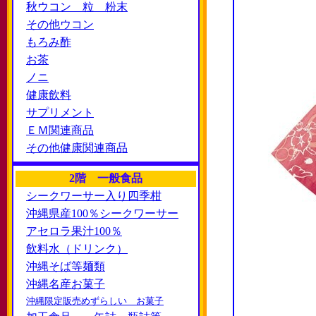
秋ウコン 粒 粉末
その他ウコン
もろみ酢
お茶
ノニ
健康飲料
サプリメント
ＥＭ関連商品
その他健康関連商品
2階 一般食品
シークワーサー入り四季柑
沖縄県産100％シークワーサー
アセロラ果汁100％
飲料水（ドリンク）
沖縄そば等麺類
沖縄名産お菓子
沖縄限定販売めずらしい お菓子