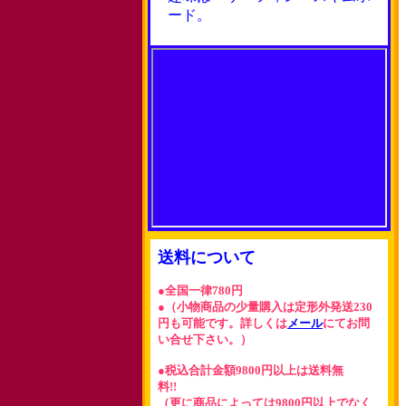
ード。
送料について
●全国一律780円
●（小物商品の少量購入は定形外発送230
円も可能です。詳しくは
メール
にてお問
い合せ下さい。）
●税込合計金額9800円以上は送料無
料!!
（更に商品によっては9800円以上でなく