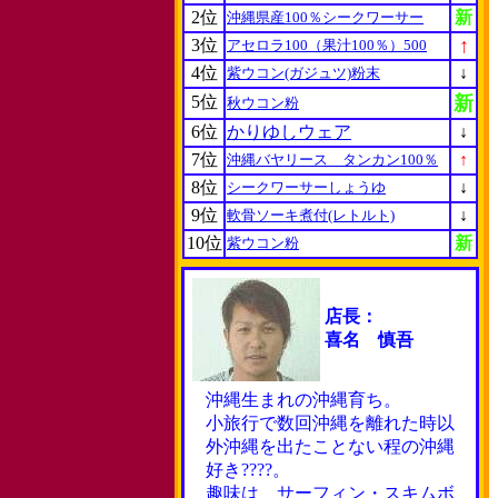
2位
新
沖縄県産100％シークワーサー
↑
3位
アセロラ100（果汁100％）500
4位
↓
紫ウコン(ガジュツ)粉末
5位
新
秋ウコン粉
6位
かりゆしウェア
↓
7位
↑
沖縄バヤリース タンカン100％
8位
↓
シークワーサーしょうゆ
9位
↓
軟骨ソーキ煮付(レトルト)
10位
新
紫ウコン粉
店長：
喜名 慎吾
沖縄生まれの沖縄育ち。
小旅行で数回沖縄を離れた時以
外沖縄を出たことない程の沖縄
好き????。
趣味は サーフィン・スキムボ