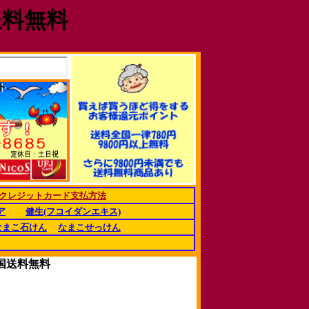
送料無料
クレジットカード支払方法
ア
健生(フコイダンエキス)
なまこ石けん
なまこせっけん
全国送料無料