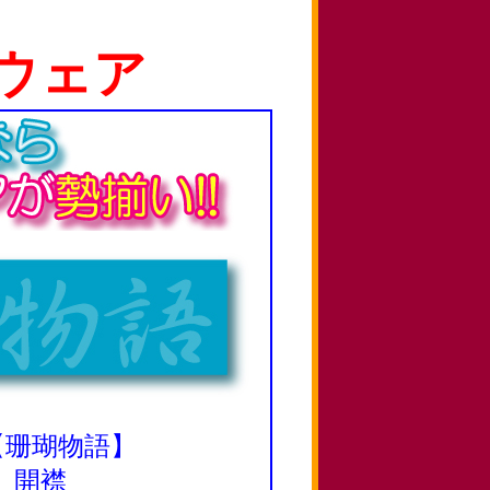
ウェア
 【珊瑚物語】
 開襟