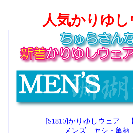
人気かりゆし
[S1810]かりゆしウェア
メンズ ヤシ・亀柄