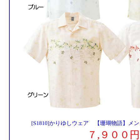
[S1810]かりゆしウェア 【珊瑚物語】
７,９００円