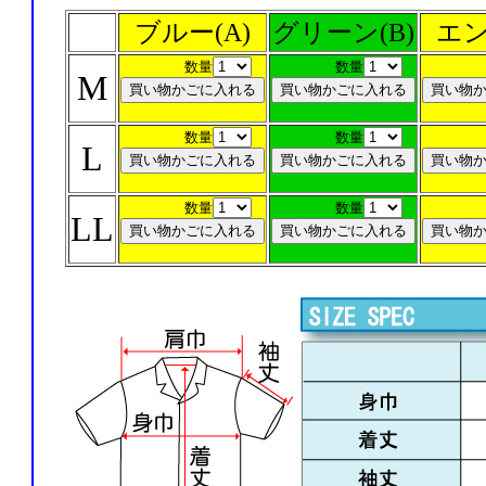
ブルー(A)
グリーン(B)
エン
数量
数量
M
数量
数量
L
数量
数量
LL