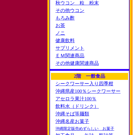
秋ウコン 粒 粉末
その他ウコン
もろみ酢
お茶
ノニ
健康飲料
サプリメント
ＥＭ関連商品
その他健康関連商品
2階 一般食品
シークワーサー入り四季柑
沖縄県産100％シークワーサー
アセロラ果汁100％
飲料水（ドリンク）
沖縄そば等麺類
沖縄名産お菓子
沖縄限定販売めずらしい お菓子