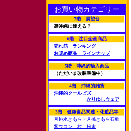
お買い物カテゴリー
7階 展望台
裏沖縄に逢える？
6階 注目企画商品
売れ筋 ランキング
お奨め商品 ラインナップ
5階 沖縄的輸入商品
（ただいま改装準備中）
4階 沖縄的雑貨
沖縄的クールビズ
かりゆしウェア
3階 健康食品関連・化粧品等
月桃水きあら・月桃きあら石鹸
紫ウコン 粒 粉末