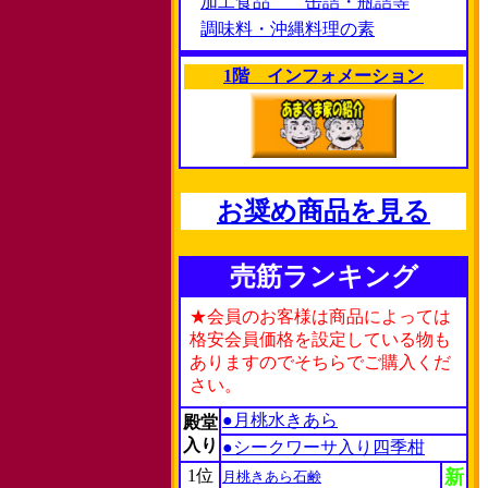
加工食品 缶詰・瓶詰等
調味料・沖縄料理の素
1階 インフォメーション
お奨め商品を見る
売筋ランキング
★会員のお客様は商品によっては
格安会員価格を設定している物も
ありますのでそちらでご購入くだ
さい。
●月桃水きあら
殿堂
入り
●シークワーサ入り四季柑
1位
新
月桃きあら石鹸