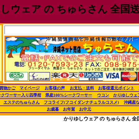
しウェア の ちゅらさん 全国
買物かご
マイページ
お客様の声
お支払・送料
お客様還元ポイント
ークワーサー入り四季柑
県産100%シークワーサー
ウコン
かりゆしウェ
エステのちゅらさん
フコライフ(フコイダンナチュラルコスメ)
沖縄産
お歳暮
お年賀
お中元
かりゆしウェア の ちゅらさん 