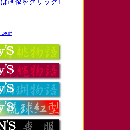
は画像をクリック↑
。
へ移動