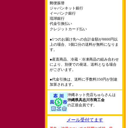
郵便振替
ジャパンネット銀行
イーバンク銀行
琉球銀行
代金引換払い
クレジットカード払い
●1つのお届け先への合計金額が9800円以
上の場合、1個口分の送料が無料になりま
す。
●産直商品、冷蔵・冷凍商品の組み合わせ
により、別便での発送、送料となる場合
がございます。
●代金引換は、送料に手数料350円が別途
加算されます。
沖縄ネット売店ちゅらさんは
沖縄県具志川市商工会
の正規会員です
。
メール受付てます