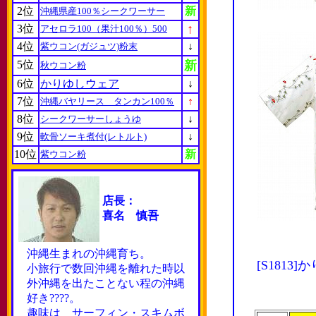
2位
新
沖縄県産100％シークワーサー
↑
3位
アセロラ100（果汁100％）500
4位
↓
紫ウコン(ガジュツ)粉末
5位
新
秋ウコン粉
6位
かりゆしウェア
↓
7位
↑
沖縄バヤリース タンカン100％
8位
↓
シークワーサーしょうゆ
9位
↓
軟骨ソーキ煮付(レトルト)
10位
新
紫ウコン粉
店長：
喜名 慎吾
沖縄生まれの沖縄育ち。
[S181
小旅行で数回沖縄を離れた時以
外沖縄を出たことない程の沖縄
好き????。
趣味は サーフィン・スキムボ