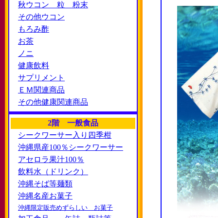
秋ウコン 粒 粉末
その他ウコン
もろみ酢
お茶
ノニ
健康飲料
サプリメント
ＥＭ関連商品
その他健康関連商品
2階 一般食品
シークワーサー入り四季柑
沖縄県産100％シークワーサー
アセロラ果汁100％
飲料水（ドリンク）
沖縄そば等麺類
沖縄名産お菓子
沖縄限定販売めずらしい お菓子