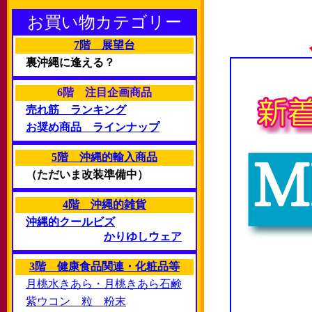
お買い物カテゴリー
7階 展望台
裏沖縄に逢える？
6階 注目企画商品
売れ筋 ランキング
お奨め商品 ラインナップ
5階 沖縄的輸入商品
（ただいま改装準備中）
4階 沖縄的雑貨
沖縄的クールビズ
かりゆしウェア
3階 健康食品関連・化粧品等
月桃水きあら・月桃きあら石鹸
紫ウコン 粒 粉末