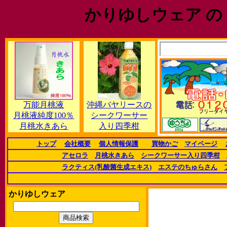
かりゆしウェア の
万能月桃液
沖縄バヤリースの
月桃液純度100％
シークワーサー
月桃水きあら
入り四季柑
トップ
会社概要
個人情報保護
買物かご
マイページ
アセロラ
月桃水きあら
シークワーサー入り四季柑
ラクティス(乳酸菌生成エキス)
エステのちゅらさん
かりゆしウェア