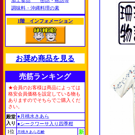
加工食品 缶詰・瓶詰等
調味料・沖縄料理の素
1階 インフォメーション
お奨め商品を見る
売筋ランキング
★会員のお客様は商品によっては
格安会員価格を設定している物も
ありますのでそちらでご購入くだ
さい。
●月桃水きあら
殿堂
入り
●シークワーサ入り四季柑
1位
新
月桃きあら石鹸