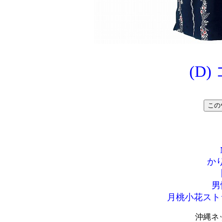
(D
か
男
月桃小花スト
沖縄ネ