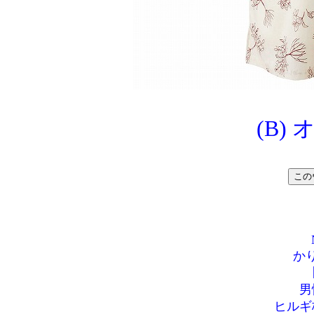
(B)
か
男
ヒルギ