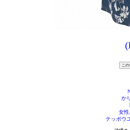
N
か
女性
テッポウ