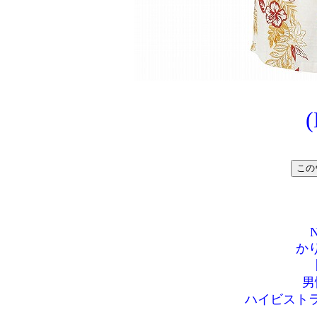
N
か
男
ハイビスト