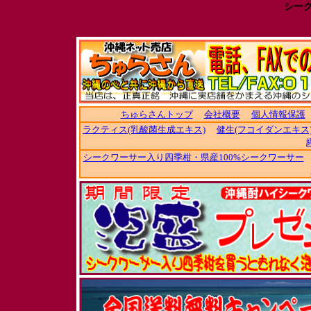
シー
ちゅらさんトップ
会社概要
個人情報保護
ラクティス(乳酸菌生成エキス)
健生(フコイダンエキス
シークワーサー入り四季柑・県産100%シークワーサー