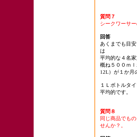
質問７
シークワーサー
回答
あくまでも目安
は
平均的な４名家
概ね５００ｍｌ
12L）が１か
１Ｌボトルタイ
平均的です。
質問８
同じ商品でもの
せんか？。